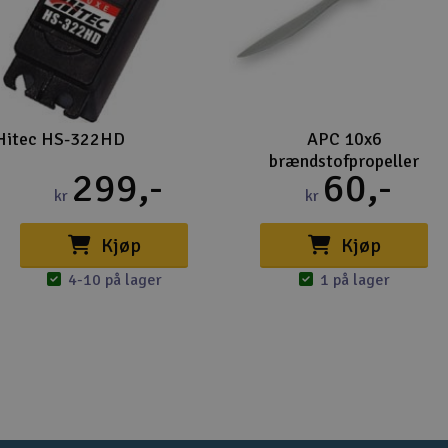
Hitec HS-322HD
APC 10x6
brændstofpropeller
299,-
60,-
kr
kr
Kjøp
Kjøp
4-10 på lager
1 på lager