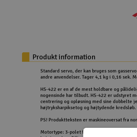
Droner til FPV
Fly
Helikopter
Kameraudstyr
Produkt information
Modelbygg og byggesæt
Modeljernbane
Standard servo, der kan bruges som gasservo i 
andre anvendelser. Tager 4,1 kg i 0,16 sek. M
Motor & tilbehør
HS-422 er en af de mest holdbare og pålideli
Outlet
nogensinde har tilbudt. HS-422 er udstyret
centrering og opløsning med sine dobbelte je
Radio udstyr
højtryksharpiksetog og højtydende kredsløb.
Raketter
PS! Produktteksten er maskineoversat fra nor
Scooter & elkøretøj
Motortype: 3-polet ferrite