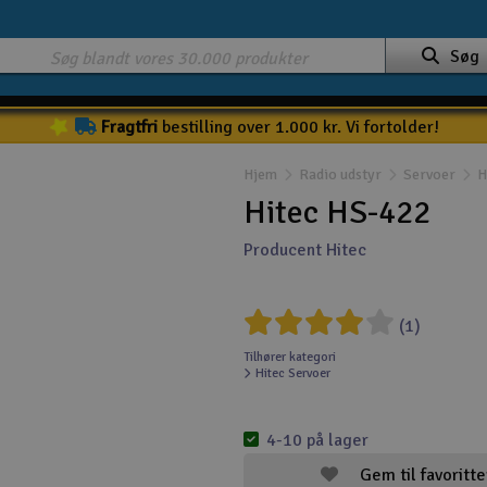
Søg
Fragtfri
bestilling over 1.000 kr. Vi fortolder!
Hjem
Radio udstyr
Servoer
H
Hitec HS-422
Producent Hitec
(1)
Tilhører kategori
Hitec Servoer
4-10 på lager
Gem til favoritte