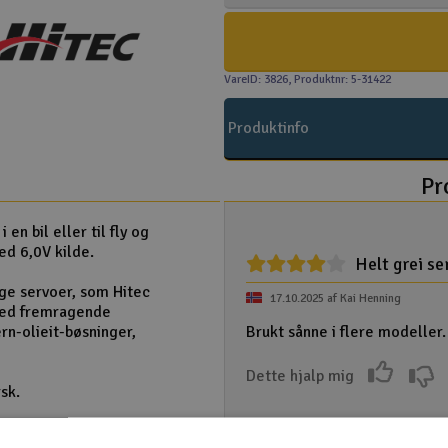
VareID: 3826
, Produktnr: 5-31422
Produktinfo
Pr
en bil eller til fly og
ed 6,0V kilde.
Helt grei se
ge servoer, som Hitec
17.10.2025 af Kai Henning
 med fremragende
rn-olieit-bøsninger,
Brukt sånne i flere modeller.
Dette hjalp mig
sk.