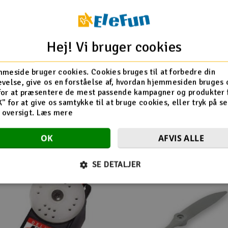
Giv din feedback
Hej! Vi bruger cookies
meside bruger cookies. Cookies bruges til at forbedre din
velse, give os en forståelse af, hvordan hjemmesiden bruges 
for at præsentere de mest passende kampagner og produkter f
K" for at give os samtykke til at bruge cookies, eller tryk på s
d oversigt.
Læs mere
Flere så også med
OK
AFVIS ALLE
SE DETALJER