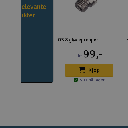
e flere relevante
produkter
OS 8 glødepropper
99,-
kr
Kjøp
50+ på lager