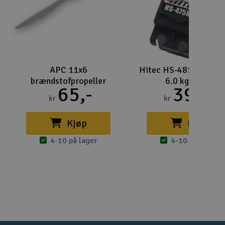
Gem
Uds
Tøm
APC 11x6
Hitec HS-485HB 0.18
brændstofpropeller
6.0 kg v / 6V
65,-
399,-
kr
kr
Kjøp
Kjøp
4-10 på lager
4-10 på lager