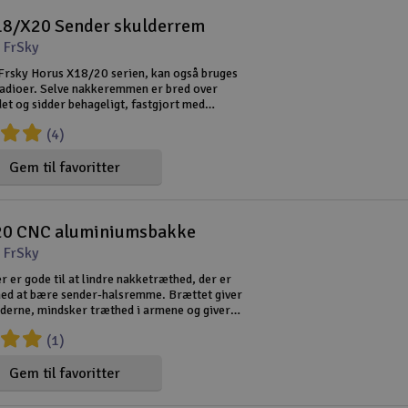
18/X20 Sender skulderrem
 FrSky
 Frsky Horus X18/20 serien, kan også bruges
adioer. Selve nakkeremmen er bred over
t og sidder behageligt, fastgjort med
ps til senderpulten.
(4)
Gem til favoritter
20 CNC aluminiumsbakke
 FrSky
 er gode til at lindre nakketræthed, der er
ed at bære sender-halsremme. Brættet giver
ænderne, mindsker træthed i armene og giver
ision på pindene. Vægten af radioen og dine
(1)
 bæres nu på dine
Gem til favoritter