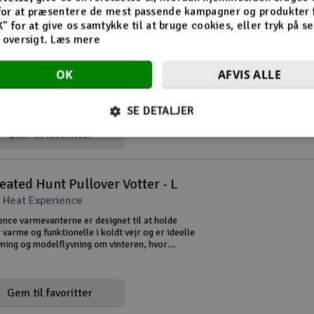
for at præsentere de mest passende kampagner og produkter f
til sender Futaba Sort / Orange
K" for at give os samtykke til at bruge cookies, eller tryk på s
d oversigt.
Læs mere
 Futaba
 transmission af Futaba
OK
AFVIS ALLE
SE DETALJER
Gem til favoritter
ated Hunt Pullover Votter - L
 Heat Experience
ence varmevanterne er designet til at holde
varme og funktionelle i koldt vejr og er ideelle
vning og modelflyvning om vinteren, hvor
r afgørende. De indbyggede elektriske
r giver jævn varme,
Gem til favoritter