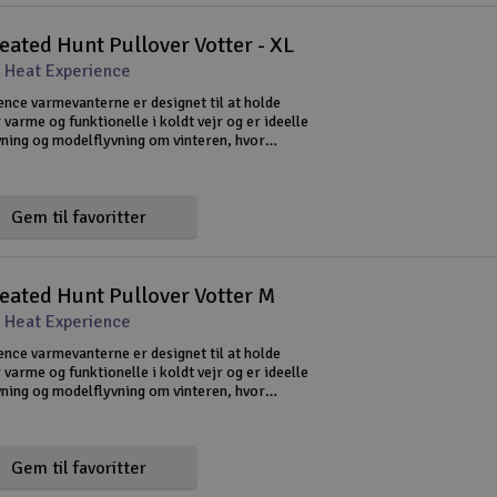
ated Hunt Pullover Votter - XL
 Heat Experience
ence varmevanterne er designet til at holde
varme og funktionelle i koldt vejr og er ideelle
vning og modelflyvning om vinteren, hvor
r afgørende. De indbyggede elektriske
r giver jævn varme,
Gem til favoritter
eated Hunt Pullover Votter M
 Heat Experience
ence varmevanterne er designet til at holde
varme og funktionelle i koldt vejr og er ideelle
vning og modelflyvning om vinteren, hvor
r afgørende. De indbyggede elektriske
r giver jævn varme,
Gem til favoritter