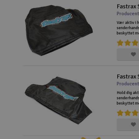
Fastrax 
Droner til FPV
Producent
Fly
Vær aktiv i 
senderhands
beskyttet m
Helikopter
Kameraudstyr
Modelbygg og byggesæt
Modeljernbane
Fastrax 
Producent
Motor & tilbehør
Hold dig akt
Outlet
senderhands
beskyttet mo
Radio udstyr
Raketter
Scooter & elkøretøj