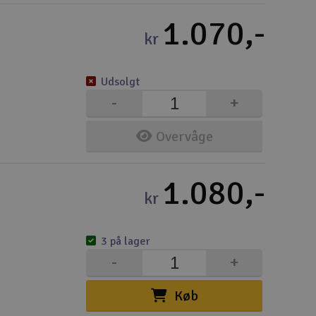
1.070,-
kr
Udsolgt
-
+
Overvåge
1.080,-
kr
3 på lager
-
+
Køb