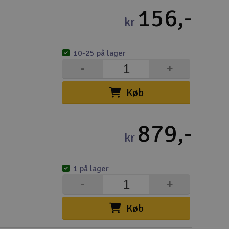
156,-
Gem
kr
Uds
10-25 på lager
Tøm
-
+
Køb
879,-
kr
1 på lager
-
+
Køb