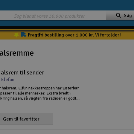
Søg
Fragtfri
bestilling over 1.000 kr. Vi fortolder!
halsremme
alsrem til sender
 Elefun
 halsrem. Elfun nakkestroppen har justerbar
passer til alle mennesker. Ekstra bredt i
ring halsen, så vægten fra radioen er godt
men er lavet af et blødt materiale, der gør det
t have på.
Gem til favoritter