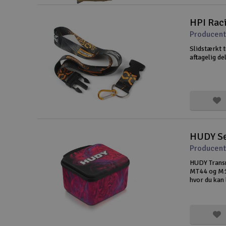
HPI Rac
Producent
Slidstærkt 
aftagelig de
HUDY Se
Producen
HUDY Transm
MT44 og M17
hvor du kan 