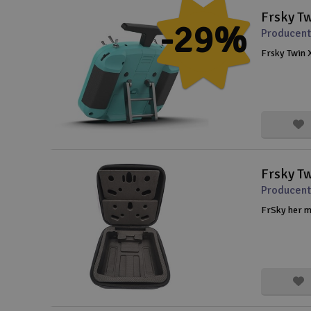
Frsky T
Slot racing
-29%
Producent
Smarthjem, leg og hobby
Frsky Twin 
Solenergi
Værktøj, udstyr og tilbehør
Gavekort
Frsky T
Producent
FrSky her me