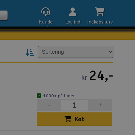
Kunde
Log ind
Indkøbskurv
service
Kontak
24,-
kr
Åbn
1000+ på lager
Kla
-
+
E-m
Køb
Tel