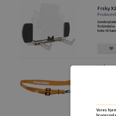
Frsky X
Producent
Senderplader
forbindelse
hvile til h
præcision p
hænder/arme
Halsrem
Producent
Halsrem til
Vores hjem
brugerople