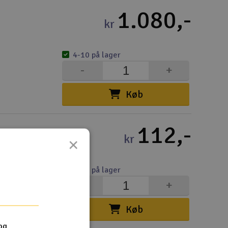
1.080,-
kr
4-10 på lager
-
+
Køb
112,-
kr
×
4-10 på lager
-
+
Køb
og