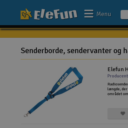
Menu
Ugens tilbud
Outlet
Senderborde, sendervanter og 
Mine favoritter
Elefun H
Gavekort
Producent
3D-print
Radiosender
længde, der 
Batteri & ladere
området omk
fordelt. Rem
Biler
behageligt a
Både
Droner