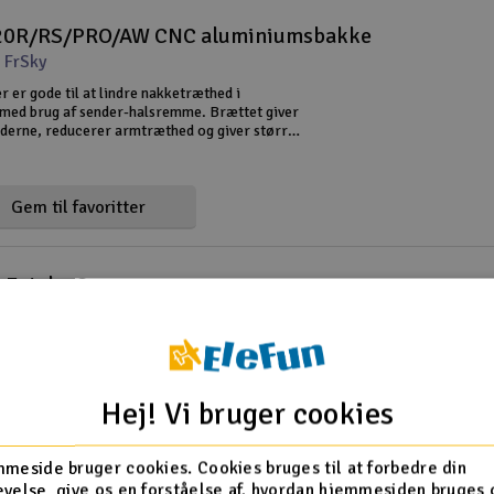
20R/RS/PRO/AW CNC aluminiumsbakke
 FrSky
 er gode til at lindre nakketræthed i
 med brug af sender-halsremme. Brættet giver
ænderne, reducerer armtræthed og giver større
å pindene. Vægten af radioen og dine
 bæres nu på dine skuldre i
Gem til favoritter
 Futaba Orange
 Futaba
 transmission af Futaba
Hej! Vi bruger cookies
Gem til favoritter
meside bruger cookies. Cookies bruges til at forbedre din
velse, give os en forståelse af, hvordan hjemmesiden bruges 