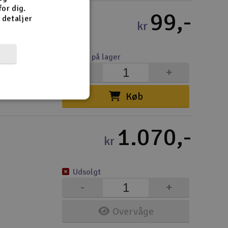
or dig.
99,-
e detaljer
kr
4-10 på lager
-
+
Køb
1.070,-
kr
Udsolgt
-
+
Overvåge