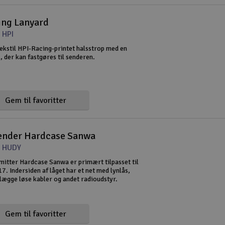
ing Lanyard
 HPI
tekstil HPI-Racing-printet halsstrop med en
l, der kan fastgøres til senderen.
Gem til favoritter
nder Hardcase Sanwa
t HUDY
itter Hardcase Sanwa er primært tilpasset til
. Indersiden af låget har et net med lynlås,
lægge løse kabler og andet radioudstyr.
Gem til favoritter