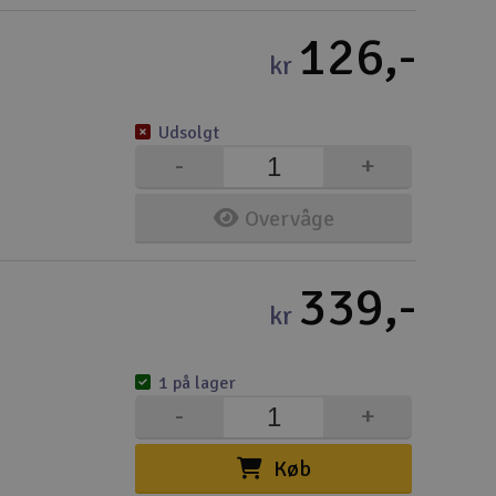
126,-
kr
Udsolgt
-
+
Overvåge
339,-
kr
1 på lager
-
+
Køb