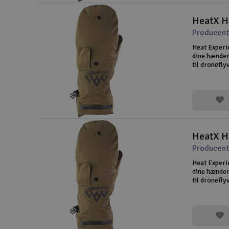
HeatX He
Producent
Heat Experi
dine hænder 
til dronefly
præcision e
varmepanele
HeatX H
Producent
Heat Experi
dine hænder 
til dronefly
præcision e
varmepanele