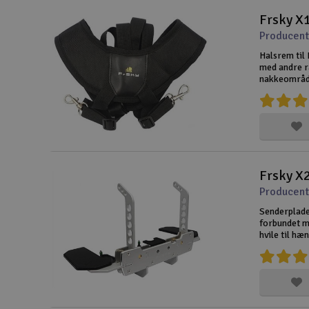
Frsky X
Producent
Halsrem til
med andre r
nakkeområde
dobbelte cli
Frsky X
Producent
Senderplader
forbundet m
hvile til h
større præc
hænder/arme