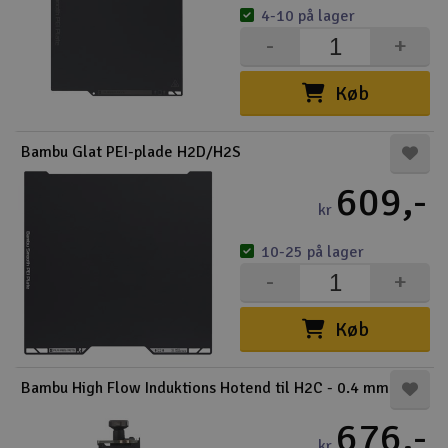
4-10 på lager
-
+
Køb
Bambu Glat PEI-plade H2D/H2S
609,-
kr
10-25 på lager
-
+
Køb
Bambu High Flow Induktions Hotend til H2C - 0.4 mm
676,-
kr