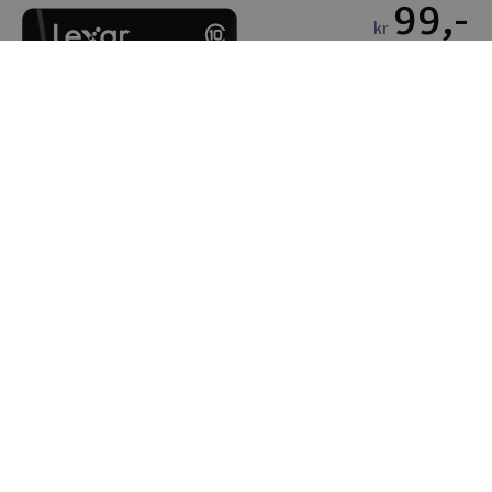
99,-
kr
10-25 på lager
-
+
Køb
Bambu Lab 3513 Ekstruder Servomotor
672,-
kr
3 på lager
-
+
Køb
Bambu Lab 3513 Ekstruder Servomotor H2S