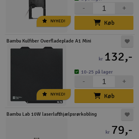
-
+
NYHED!
Køb
Bambu Kulfiber Overfladeplade A1 Mini
132,-
kr
10-25 på lager
-
+
NYHED!
Køb
Bambu Lab 10W laserlufthjælpsrørkobling
79,-
kr