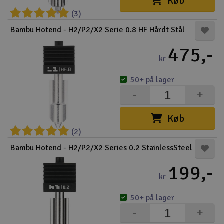
Køb
(3)
Bambu Hotend - H2/P2/X2 Serie 0.8 HF Hårdt Stål
475,-
kr
50+ på lager
-
+
Køb
(2)
Bambu Hotend - H2/P2/X2 Series 0.2 StainlessSteel
199,-
kr
50+ på lager
-
+