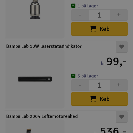
1 på lager
-
+
Køb
Bambu Lab 10W laserstatusindikator
99,-
kr
3 på lager
-
+
Køb
Bambu Lab 2004 Løftemotorenhed
536,-