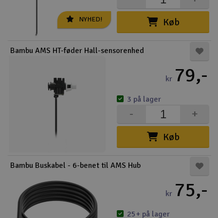
Radio udstyr
NYHED!
Køb
Raketter
Bambu AMS HT-føder Hall-sensorenhed
Scooter & elkøretøj
79,-
kr
Slot racing
3 på lager
-
+
Smarthjem, leg og hobby
I
Køb
Solenergi
Du
Vi
Værktøj, udstyr og tilbehør
Bambu Buskabel - 6-benet til AMS Hub
75,-
Al
Gavekort
kr
Di
25+ på lager