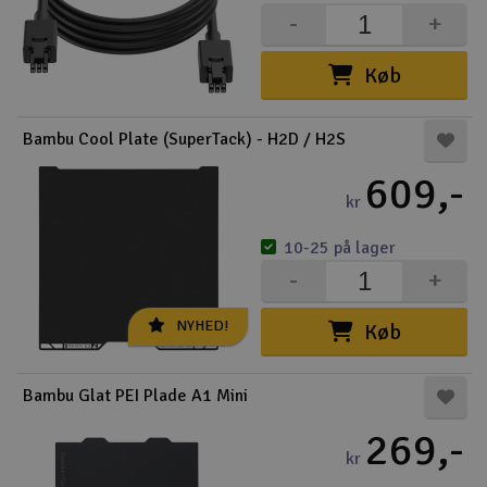
-
+
Køb
Bambu Cool Plate (SuperTack) - H2D / H2S
609,-
kr
10-25 på lager
-
+
NYHED!
Køb
Bambu Glat PEI Plade A1 Mini
269,-
kr