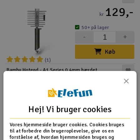
129,-
kr
50+ på lager
-
+
Køb
(1)
Bambu Hotend - A1 Series 0.4mm hærdet
×
135,-
kr
50+ på lager
Hej! Vi bruger cookies
-
+
Vores hjemmeside bruger cookies. Cookies bruges
Køb
til at forbedre din brugeroplevelse, give os en
(3)
forståelse af, hvordan hjemmesiden bruges og