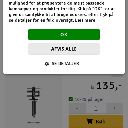
mulighed for at præsentere de mest passende
Bambu Hotend - A1 Series 0.6mm hærdet
kampagner og produkter for dig. Klik på "OK" for at
135,-
give os samtykke til at bruge cookies, eller tryk på
se detaljer for en fuld oversigt.
Læs mere
kr
50+ på lager
OK
-
+
AFVIS ALLE
Køb
SE DETALJER
Bambu Hotend - A1 Series 0.8mm hærdet
135,-
kr
10-25 på lager
-
+
Køb