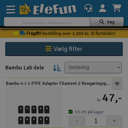
Søg
Fragtfri
bestilling over 1.000 kr. Vi fortolder!
Ugens tilbud
Outlet
Vælg filter
Mine favoritter
K
Bambu Lab dele
Gavekort
3D-print
Bambu 4-i-1 PTFE Adapter Filament 2 Rengøringspude
47,-
Batteri & ladere
kr
Biler
10-25 på lager
-
+
Både