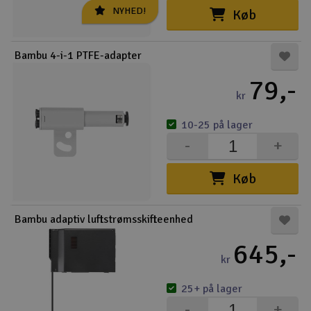
NYHED!
Køb
Droner
Bambu 4-i-1 PTFE-adapter
Droner til FPV
79,-
Fly
kr
10-25 på lager
Helikopter
-
+
Kameraudstyr
Køb
V
Modelbygg og byggesæt
Bambu adaptiv luftstrømsskifteenhed
Modeljernbane
645,-
kr
Motor & tilbehør
25+ på lager
Outlet
-
+