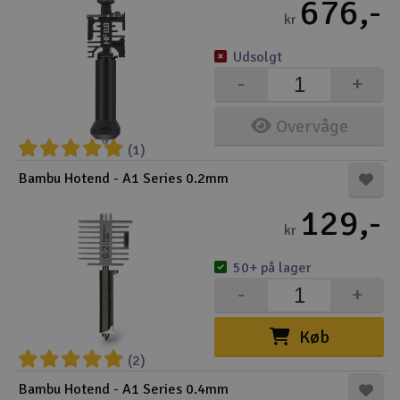
676,-
kr
Udsolgt
-
+
Overvåge
(1)
Bambu Hotend - A1 Series 0.2mm
129,-
kr
50+ på lager
-
+
Køb
(2)
Bambu Hotend - A1 Series 0.4mm