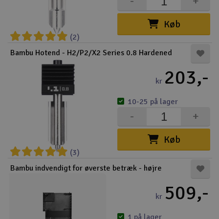
-
+
Køb
(2)
Bambu Hotend - H2/P2/X2 Series 0.8 Hardened
203,-
kr
10-25 på lager
-
+
Køb
(3)
Bambu indvendigt for øverste betræk - højre
509,-
kr
1 på lager