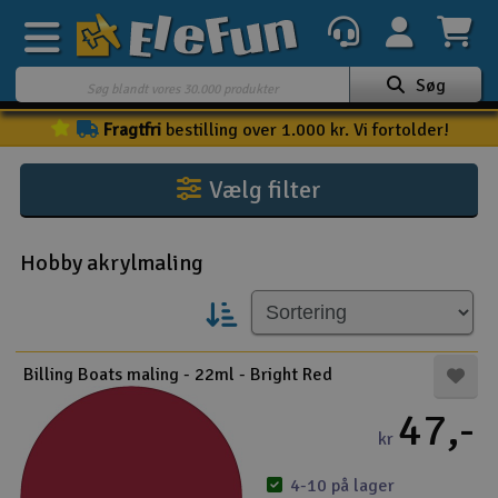
Søg
Fragtfri
bestilling over 1.000 kr. Vi fortolder!
Ugens tilbud
Outlet
Vælg filter
Mine favoritter
K
Hobby akrylmaling
Gavekort
3D-print
Batteri & ladere
Billing Boats maling - 22ml - Bright Red
47,-
Biler
kr
Både
4-10 på lager