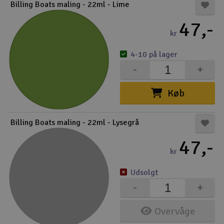
Billing Boats maling - 22ml - Lime
47,-
kr
4-10 på lager
-
+
Køb
Billing Boats maling - 22ml - Lysegrå
47,-
kr
Udsolgt
-
+
Overvåge