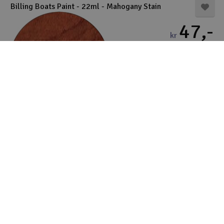
Billing Boats Paint - 22ml - Mahogany Stain
47,-
kr
4-10 på lager
-
+
Køb
Billing Boats Paint - 22ml - Matt Black (Flat)
47,-
kr
4-10 på lager
-
+
Køb