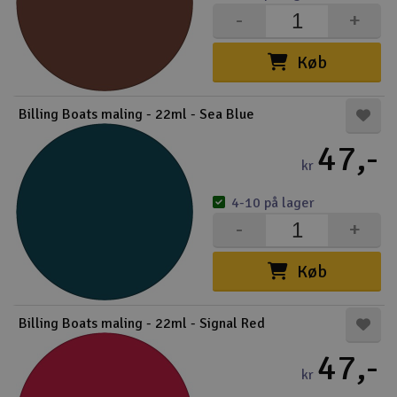
-
+
Køb
Billing Boats maling - 22ml - Sea Blue
47,-
kr
4-10 på lager
-
+
Køb
Billing Boats maling - 22ml - Signal Red
47,-
kr