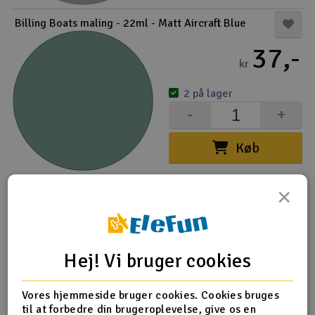
Billing Boats maling - 22ml - Matt Aircraft Blue
37,-
kr
2 på lager
-
+
Køb
Billing Boats maling - 22ml - Matt Mid Green Flat
×
47,-
kr
Hej! Vi bruger cookies
1 på lager
-
+
Vores hjemmeside bruger cookies. Cookies bruges
til at forbedre din brugeroplevelse, give os en
Køb