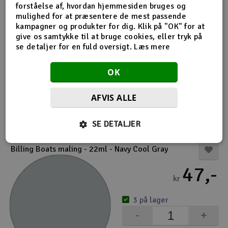
forståelse af, hvordan hjemmesiden bruges og
mulighed for at præsentere de mest passende
kampagner og produkter for dig. Klik på "OK" for at
Billing Boats maling - 22ml - Middelhavsblå
give os samtykke til at bruge cookies, eller tryk på
47,-
se detaljer for en fuld oversigt.
Læs mere
kr
OK
4-10 på lager
-
+
AFVIS ALLE
Køb
SE DETALJER
Billing Boats maling - 22ml - Navy Cool Gray
47,-
kr
3 på lager
-
+