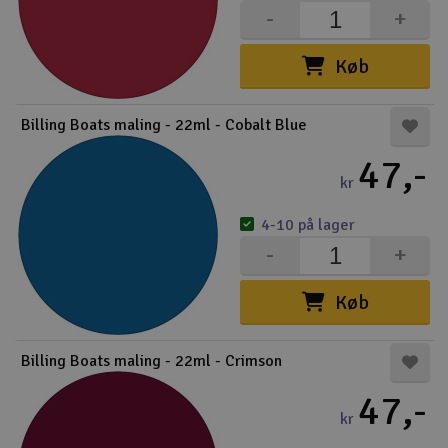
-
+
Droner
Køb
Droner til FPV
Billing Boats maling - 22ml - Cobalt Blue
Fly
47,-
kr
Helikopter
4-10 på lager
Kameraudstyr
-
+
V
Modelbygg og byggesæt
Køb
Modeljernbane
Billing Boats maling - 22ml - Crimson
Motor & tilbehør
47,-
kr
Outlet