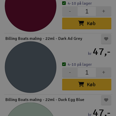
4-10 på lager
Radio udstyr
-
+
Raketter
Køb
Scooter & elkøretøj
Billing Boats maling - 22ml - Dark Ad Grey
47,-
Slot racing
kr
Smarthjem, leg og hobby
I
4-10 på lager
-
+
Solenergi
Du
Vi
Køb
Værktøj, udstyr og tilbehør
Al
Billing Boats maling - 22ml - Duck Egg Blue
Gavekort
Di
47,-
kr