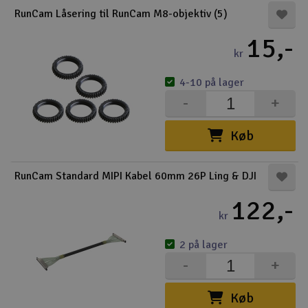
RunCam Låsering til RunCam M8-objektiv (5)
15,-
kr
4-10 på lager
-
+
Køb
RunCam Standard MIPI Kabel 60mm 26P Ling & DJI
122,-
kr
2 på lager
-
+
Køb