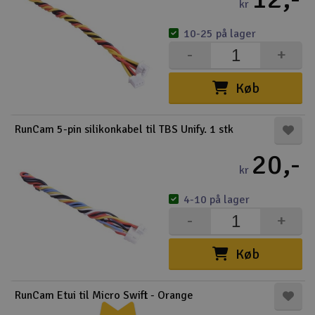
kr
10-25 på lager
-
+
Køb
RunCam 5-pin silikonkabel til TBS Unify. 1 stk
20,-
kr
4-10 på lager
-
+
Køb
RunCam Etui til Micro Swift - Orange