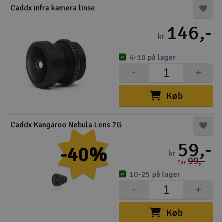
Caddx infra kamera linse
Droner
146,-
kr
Droner til FPV
4-10 på lager
Fly
-
+
Helikopter
Køb
Kameraudstyr
Caddx Kangaroo Nebula Lens 7G
V
Modelbygg og byggesæt
59,-
-40%
kr
99,-
Før
Modeljernbane
10-25 på lager
-
+
Motor & tilbehør
Køb
Outlet