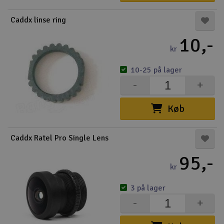
Radio udstyr
Caddx linse ring
10,-
Raketter
kr
Scooter & elkøretøj
10-25 på lager
-
+
Slot racing
Køb
Smarthjem, leg og hobby
I
Caddx Ratel Pro Single Lens
Solenergi
Du
95,-
Vi
kr
Værktøj, udstyr og tilbehør
3 på lager
Al
Gavekort
Di
-
+