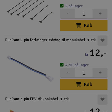
2 på lager
-
+
Køb
RunCam 2-pin forlængerledning til menukabel. 1 stk
12,-
kr
4-10 på lager
-
+
Køb
RunCam 3-pin FPV silikonkabel. 1 stk
12,-