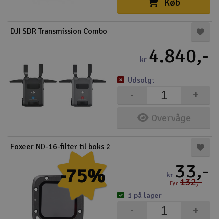
Køb
DJI SDR Transmission Combo
4.840,-
kr
Udsolgt
-
+
Overvåge
Foxeer ND-16-filter til boks 2
33,-
-75%
kr
132,-
Før
1 på lager
-
+