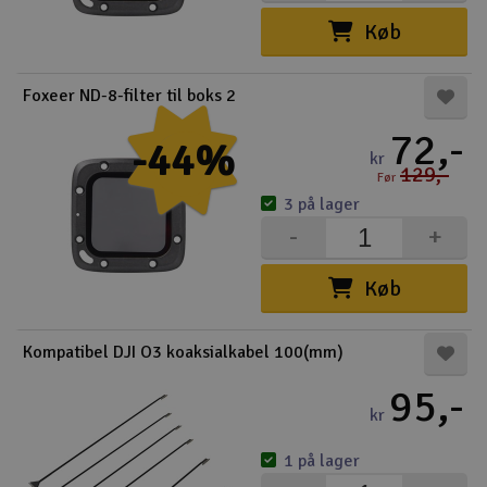
Køb
Foxeer ND-8-filter til boks 2
72,-
-44%
kr
129,-
Før
3 på lager
-
+
Køb
Kompatibel DJI O3 koaksialkabel 100(mm)
95,-
kr
1 på lager