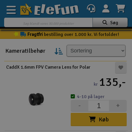
Søg
Fragtfri
bestilling over 1.000 kr. Vi fortolder!
Ugens tilbud
Outlet
Kameratilbehør
Mine favoritter
K
CaddX 1.6mm FPV Camera Lens for Polar
Gavekort
135,-
3D-print
kr
4-10 på lager
Batteri & ladere
-
+
Biler
Køb
Både