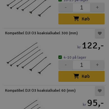
10-25 på lager
-
+
Køb
Kompatibel DJI O3 koaksialkabel 300 (mm)
122,-
kr
4-10 på lager
-
+
Køb
Kompatibel DJI O3 koaksialkabel 60 (mm)
95,-
kr