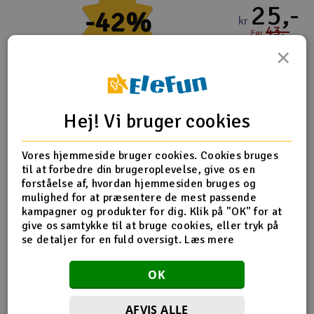
25,-
-42%
kr
43,-
Før
×
4-10 på lager
-
+
Køb
Hej! Vi bruger cookies
RunCam Kompatibel DJI O3 koaksialkabel 170mm
Vores hjemmeside bruger cookies. Cookies bruges
til at forbedre din brugeroplevelse, give os en
99,-
forståelse af, hvordan hjemmesiden bruges og
kr
mulighed for at præsentere de mest passende
kampagner og produkter for dig. Klik på "OK" for at
4-10 på lager
give os samtykke til at bruge cookies, eller tryk på
-
+
se detaljer for en fuld oversigt.
Læs mere
Køb
OK
AFVIS ALLE
RunCam kontroladapter