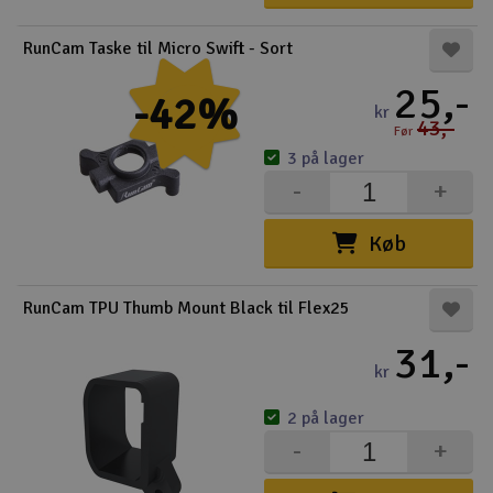
RunCam Taske til Micro Swift - Sort
25,-
-42%
kr
43,-
Før
3 på lager
-
+
Køb
RunCam TPU Thumb Mount Black til Flex25
31,-
kr
2 på lager
-
+