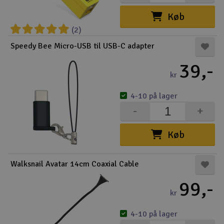
Køb
(2)
Speedy Bee Micro-USB til USB-C adapter
39,-
kr
4-10 på lager
-
+
Køb
Walksnail Avatar 14cm Coaxial Cable
99,-
kr
4-10 på lager