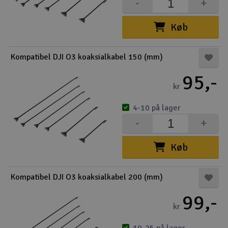
-
+
Køb
Kompatibel DJI O3 koaksialkabel 150 (mm)
95,-
kr
4-10 på lager
-
+
Køb
Kompatibel DJI O3 koaksialkabel 200 (mm)
99,-
kr