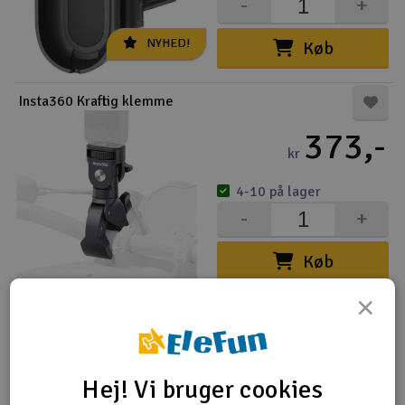
-
+
NYHED!
Køb
Insta360 Kraftig klemme
373,-
kr
4-10 på lager
-
+
Køb
×
Insta360 Motorcykelsæt
439,-
kr
Hej! Vi bruger cookies