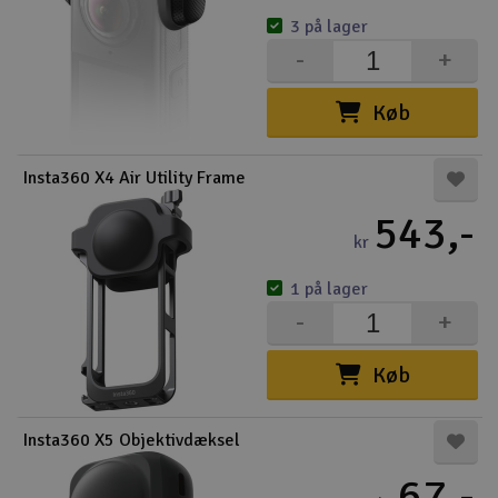
3 på lager
-
+
Køb
Insta360 X4 Air Utility Frame
543,-
kr
1 på lager
-
+
Køb
Insta360 X5 Objektivdæksel
67,-