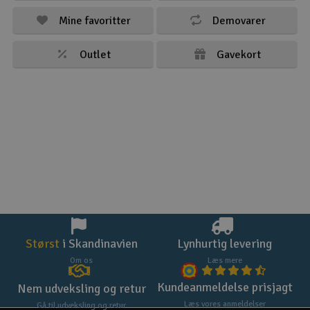
Mine favoritter
Demovarer
Outlet
Gavekort
Størst
i Skandinavien
Lynhurtig levering
Om os
Læs mere
Kundeanmeldelse prisjagt
Nem udveksling og retur
Læs vores anmeldelser
Gå til udveksling og retur