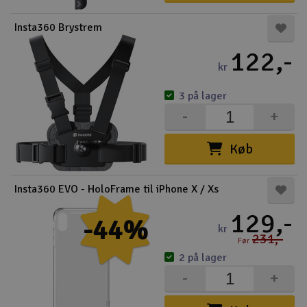
Radio udstyr
Insta360 Brystrem
122,-
Raketter
kr
Scooter & elkøretøj
3 på lager
-
+
Slot racing
Køb
Smarthjem, leg og hobby
I
Insta360 EVO - HoloFrame til iPhone X / Xs
Solenergi
Du
129,-
Vi
-44%
kr
Værktøj, udstyr og tilbehør
231,-
Før
2 på lager
Al
Gavekort
Di
-
+