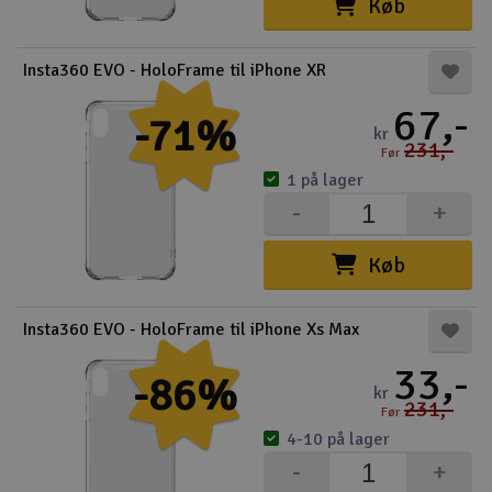
Køb
Insta360 EVO - HoloFrame til iPhone XR
67,-
-71%
kr
231,-
Før
1 på lager
-
+
Køb
Insta360 EVO - HoloFrame til iPhone Xs Max
33,-
-86%
kr
231,-
Før
4-10 på lager
-
+