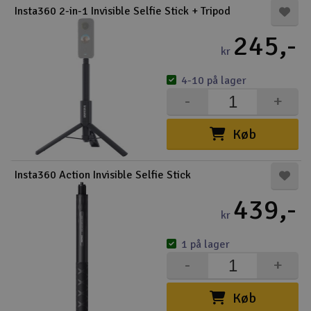
Insta360 2-in-1 Invisible Selfie Stick + Tripod
Droner
245,-
kr
Droner til FPV
4-10 på lager
Fly
-
+
Helikopter
Køb
Kameraudstyr
Insta360 Action Invisible Selfie Stick
V
Modelbygg og byggesæt
439,-
kr
Modeljernbane
1 på lager
-
+
Motor & tilbehør
Køb
Outlet