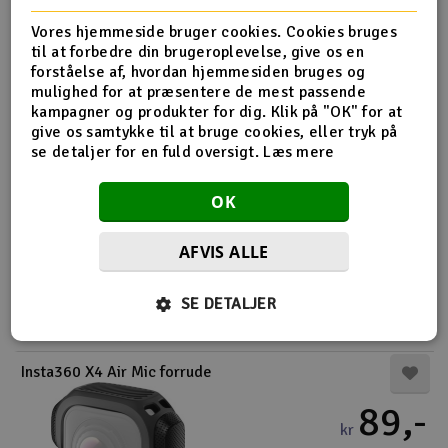
4-10 på lager
-
+
Vores hjemmeside bruger cookies. Cookies bruges
til at forbedre din brugeroplevelse, give os en
forståelse af, hvordan hjemmesiden bruges og
Køb
mulighed for at præsentere de mest passende
kampagner og produkter for dig. Klik på "OK" for at
give os samtykke til at bruge cookies, eller tryk på
Insta360 Selfie-stang i udvidet udgave
se detaljer for en fuld oversigt.
Læs mere
645,-
kr
OK
2 på lager
AFVIS ALLE
-
+
SE DETALJER
Køb
Insta360 X4 Air Mic forrude
89,-
kr