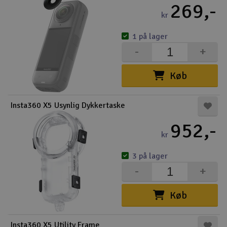
269,-
kr
1 på lager
-
+
Køb
Insta360 X5 Usynlig Dykkertaske
952,-
kr
3 på lager
-
+
Køb
Insta360 X5 Utility Frame