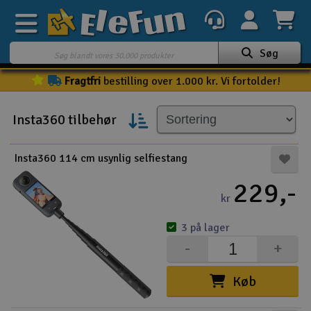
Søg
Fragtfri
bestilling over 1.000 kr. Vi fortolder!
Ugens tilbud
Outlet
Insta360 tilbehør
Mine favoritter
K
Insta360 114 cm usynlig selfiestang
Gavekort
229,-
3D-print
kr
3 på lager
Batteri & ladere
-
+
Biler
Køb
Både