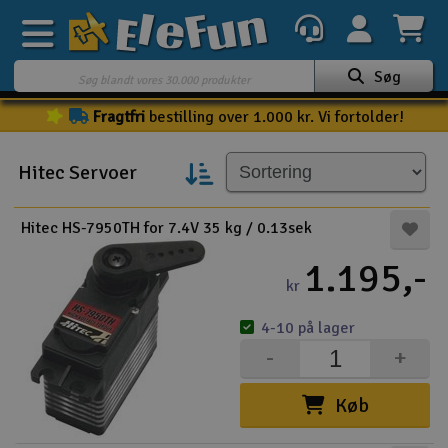
Søg
Fragtfri
bestilling over 1.000 kr. Vi fortolder!
Ugens tilbud
Outlet
Hitec Servoer
Mine favoritter
K
Hitec HS-7950TH for 7.4V 35 kg / 0.13sek
Gavekort
1.195,-
3D-print
kr
4-10 på lager
Batteri & ladere
-
+
Biler
Køb
Både