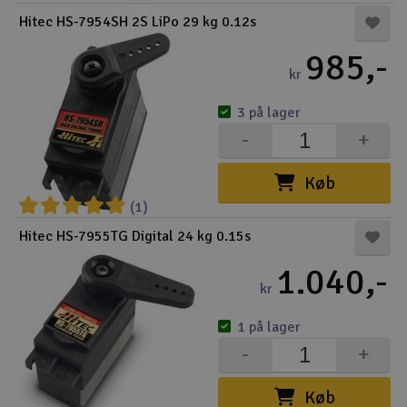
Hitec HS-7954SH 2S LiPo 29 kg 0.12s
985,-
kr
3 på lager
-
+
Køb
(1)
Hitec HS-7955TG Digital 24 kg 0.15s
1.040,-
kr
1 på lager
-
+
Køb