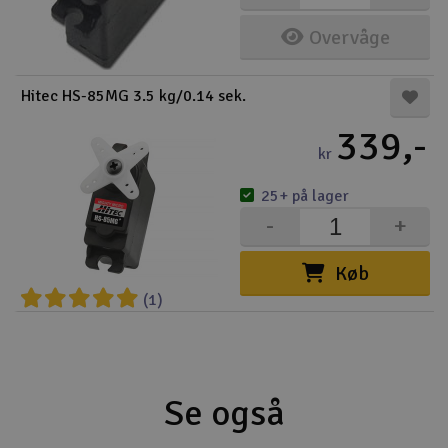
Overvåge
Hitec HS-85MG 3.5 kg/0.14 sek.
339,-
kr
25+ på lager
-
+
Køb
(1)
Se også