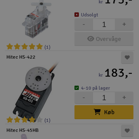
kr
Udsolgt
-
+
Overvåge
(1)
Hitec HS-422
183,-
kr
4-10 på lager
-
+
Køb
(1)
Hitec HS-45HB