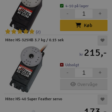
4-10 på lager
-
+
Køb
(2)
Hitec HS-325HB 3.7 kg / 0.15 sek
215,-
kr
Udsolgt
-
+
Overvåge
Hitec HS-40 Super Feather servo
173,-