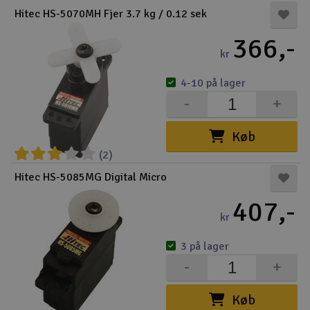
Hitec HS-5070MH Fjer 3.7 kg / 0.12 sek
366,-
kr
4-10 på lager
-
+
Køb
(2)
Hitec HS-5085MG Digital Micro
407,-
kr
3 på lager
-
+
Køb