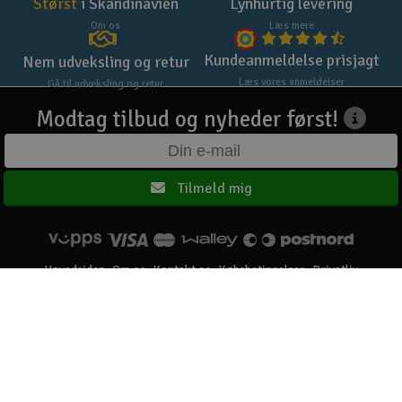
Størst
i Skandinavien
Lynhurtig levering
Om os
Læs mere
Kundeanmeldelse prisjagt
Nem udveksling og retur
Læs vores anmeldelser
Gå til udveksling og retur
Modtag tilbud og nyheder først!
Tilmeld mig
Hovedsiden
Om os
Kontakt os
Købsbetingelser
Privatliv
Elefun AS © 2003 - 2026