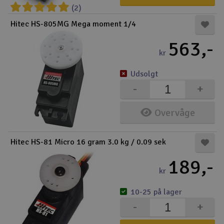
(2)
Hitec HS-805MG Mega moment 1/4
563,-
kr
Udsolgt
-
+
Overvåge
Hitec HS-81 Micro 16 gram 3.0 kg / 0.09 sek
189,-
kr
10-25 på lager
-
+