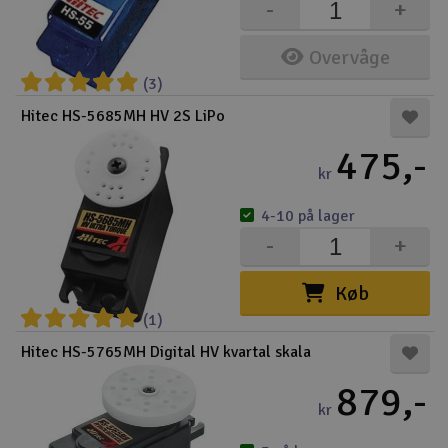
-
+
Overvåge
(3)
Hitec HS-5685MH HV 2S LiPo
475,-
kr
4-10 på lager
-
+
Køb
(1)
Hitec HS-5765MH Digital HV kvartal skala
879,-
kr