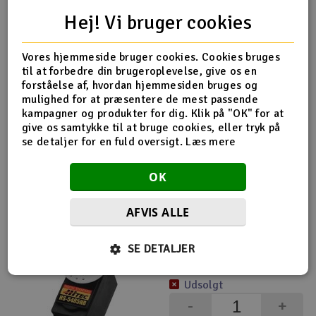
Overvåge
Hej! Vi bruger cookies
Hitec HS-53 Fjer 1.5 kg / 0.13 sek
Vores hjemmeside bruger cookies. Cookies bruges
til at forbedre din brugeroplevelse, give os en
156,-
forståelse af, hvordan hjemmesiden bruges og
kr
mulighed for at præsentere de mest passende
kampagner og produkter for dig. Klik på "OK" for at
4-10 på lager
give os samtykke til at bruge cookies, eller tryk på
-
+
se detaljer for en fuld oversigt.
Læs mere
Køb
OK
AFVIS ALLE
Hitec HS-5485HB Digital 6.4 kg / 0.17sek
269,-
SE DETALJER
kr
Udsolgt
-
+