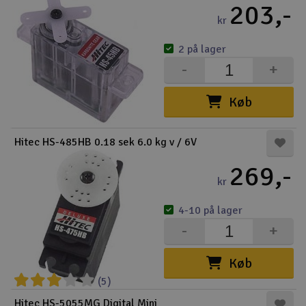
203,-
kr
2 på lager
-
+
Køb
Hitec HS-485HB 0.18 sek 6.0 kg v / 6V
269,-
kr
4-10 på lager
-
+
Køb
(5)
Hitec HS-5055MG Digital Mini