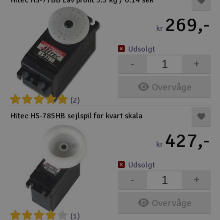
Hitec HS-77BB Lav profil 5.5 kg / 0.14 sek
269,-
kr
Udsolgt
-
+
Overvåge
(2)
Hitec HS-785HB sejlspil for kvart skala
427,-
kr
Udsolgt
-
+
Overvåge
(1)