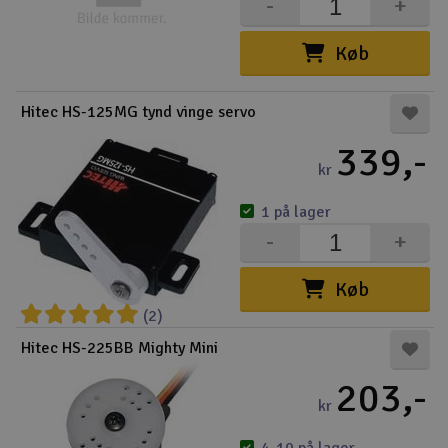
-
+
Køb
Hitec HS-125MG tynd vinge servo
339,-
kr
1 på lager
-
+
Køb
(2)
Hitec HS-225BB Mighty Mini
203,-
kr