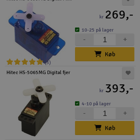
269,-
kr
10-25 på lager
-
+
Køb
(3)
Hitec HS-5065MG Digital fjer
393,-
kr
4-10 på lager
-
+
Køb