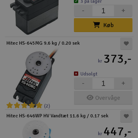
3 på lager
-
+
Køb
Hitec HS-645MG 9.6 kg / 0.20 sek
373,-
kr
Udsolgt
-
+
Overvåge
(2)
Hitec HS-646WP HV Vandtæt 11.6 kg / 0.17 sek
447,-
kr