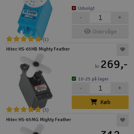
Udsolgt
-
+
Overvåge
(1)
Hitec HS-65HB Mighty Feather
269,-
kr
10-25 på lager
-
+
Køb
(3)
Hitec HS-65MG Mighty Feather