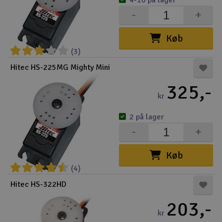
4-10 på lager
-
+
Køb
(3)
Hitec HS-225MG Mighty Mini
325,-
kr
2 på lager
-
+
Køb
(4)
Hitec HS-322HD
203,-
kr