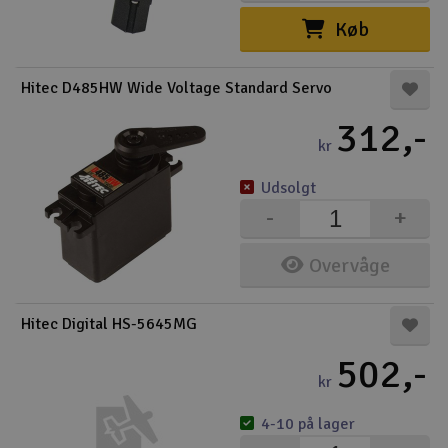
Køb
Hitec D485HW Wide Voltage Standard Servo
312,-
kr
Udsolgt
-
+
Overvåge
Hitec Digital HS-5645MG
502,-
kr
4-10 på lager