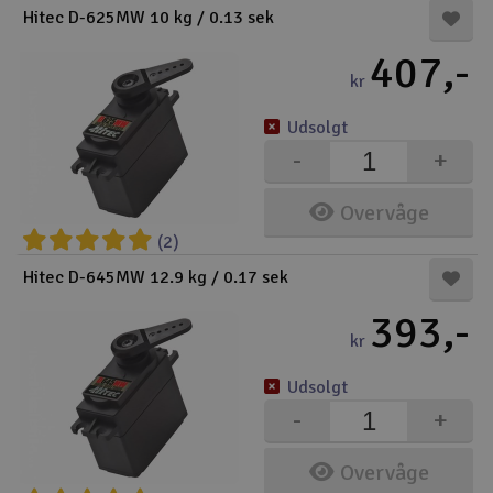
Hitec D-625MW 10 kg / 0.13 sek
Droner
407,-
kr
Droner til FPV
Udsolgt
Fly
-
+
Helikopter
Overvåge
(2)
Kameraudstyr
Hitec D-645MW 12.9 kg / 0.17 sek
V
Modelbygg og byggesæt
393,-
kr
Modeljernbane
Udsolgt
-
+
Motor & tilbehør
Overvåge
Outlet