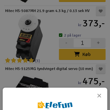
Hitec HS-5087MH 21.9 gram 4.3 kg / 0.13 sek HV
373,-
kr
2 på lager
-
+
Køb
(3)
Hitec HS-5125MG tyndvinget digital servo (10 mm)
475,-
kr
×
Udsolgt
-
+