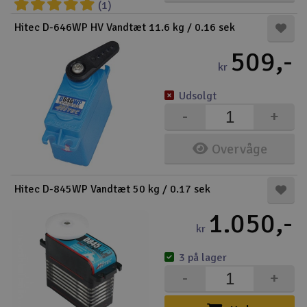
(1)
Radio udstyr
Hitec D-646WP HV Vandtæt 11.6 kg / 0.16 sek
509,-
Raketter
kr
Scooter & elkøretøj
Udsolgt
-
+
Slot racing
Overvåge
Smarthjem, leg og hobby
I
Hitec D-845WP Vandtæt 50 kg / 0.17 sek
Solenergi
Du
1.050,-
Vi
kr
Værktøj, udstyr og tilbehør
3 på lager
Al
Gavekort
Di
-
+