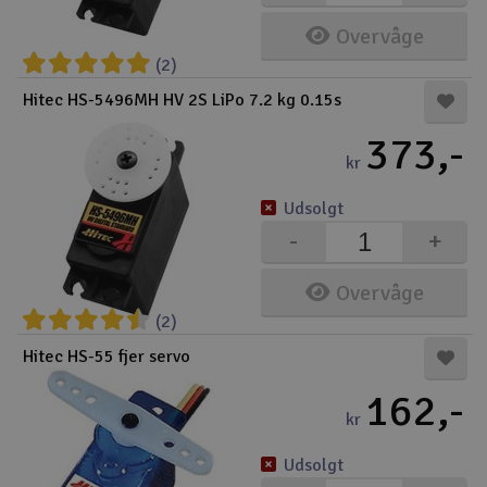
Overvåge
(2)
Hitec HS-5496MH HV 2S LiPo 7.2 kg 0.15s
373,-
kr
Udsolgt
-
+
Overvåge
(2)
Hitec HS-55 fjer servo
162,-
kr
Udsolgt