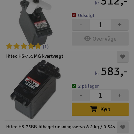
312,-
kr
Udsolgt
-
+
Overvåge
(1)
Hitec HS-755MG kvartvægt
583,-
kr
2 på lager
-
+
Køb
Hitec HS-75BB tilbagetrækningsservo 8.2 kg / 0.34s