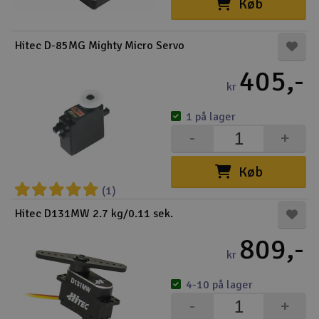
Køb
Hitec D-85MG Mighty Micro Servo
405,-
kr
1 på lager
-
+
Køb
(1)
Hitec D131MW 2.7 kg/0.11 sek.
809,-
kr
4-10 på lager
-
+