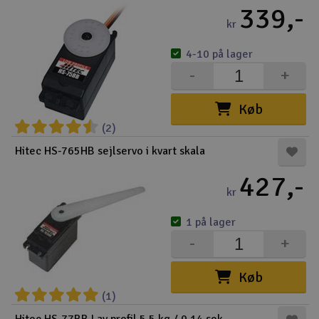
339,-
kr
4-10 på lager
-
+
Køb
(2)
Hitec HS-765HB sejlservo i kvart skala
427,-
kr
1 på lager
-
+
Køb
(1)