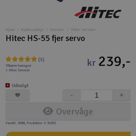
Droner
Droner til FPV
Hjem
Radio udstyr
Servoer
Hitec Servoer
Hitec HS-55 fjer servo
Fly
239,-
Helikopter
(3)
kr
Tilhører kategori
Hitec Servoer
Kameraudstyr
V
Udsolgt
Modelbygg og byggesæt
-
+
Modeljernbane
Overvåge
Motor & tilbehør
VareID: 2088
, Produktnr: 5-31055
Outlet