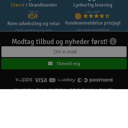
Størst
i Skandinavien
Lynhurtig levering
Om os
Læs mere
Kundeanmeldelse prisjagt
Nem udveksling og retur
Læs vores anmeldelser
Gå til udveksling og retur
Modtag tilbud og nyheder først!
Tilmeld mig
Hovedsiden
Om os
Kontakt os
Købsbetingelser
Privatliv
Elefun AS © 2003 - 2026