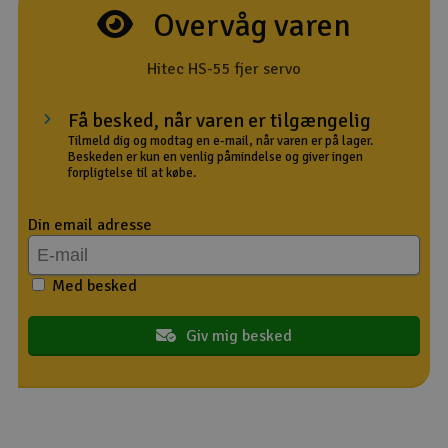
Overvåg varen
Radio udstyr
Hitec HS-55 fjer servo
Raketter
Få besked, når varen er tilgængelig
Scooter & elkøretøj
Tilmeld dig og modtag en e-mail, når varen er på lager.
Beskeden er kun en venlig påmindelse og giver ingen
forpligtelse til at købe.
Slot racing
Din email adresse
Smarthjem, leg og hobby
I
Med besked
Solenergi
Du
Vi
Værktøj, udstyr og tilbehør
Giv mig besked
Al
Gavekort
Di