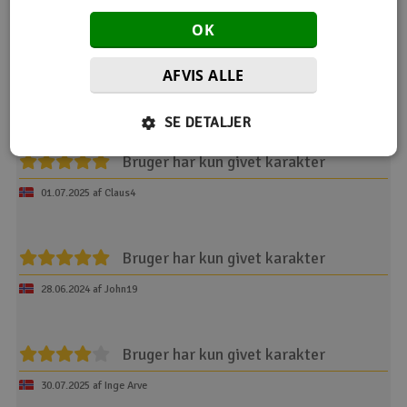
Størrelse: 23 x 12 x 24 mm
OK
Vægt: 8 g.
AFVIS ALLE
Produktanmeldelser
SE DETALJER
Bruger har kun givet karakter
01.07.2025 af Claus4
Bruger har kun givet karakter
28.06.2024 af John19
Bruger har kun givet karakter
30.07.2025 af Inge Arve