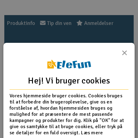
Produktinfo
Tip din ven
Anmeldelser
×
Produkt information
Hitec HS-55 fortsætter Hitec-traditionen med
overkommelig ydelse. Med præcisionskomponenter, der er
Hej! Vi bruger cookies
konstrueret til at levere langvarig problemfri service. HS-
55 er det perfekte valg til enhver mikroapplikation fra
indendørs R / C og håndlanceringsflyveflyvning til ultra små
Vores hjemmeside bruger cookies. Cookies bruges
elektriske Park- og Yard-flyers, Speed 400 og 1 / 2A-
til at forbedre din brugeroplevelse, give os en
drevne fly
forståelse af, hvordan hjemmesiden bruges og
mulighed for at præsentere de mest passende
PS! Produktteksten er maskineoversat fra norsk.
kampagner og produkter for dig. Klik på "OK" for at
give os samtykke til at bruge cookies, eller tryk på
Moment 4,8/6,0 v: 1,1/1,3 kg.
se detaljer for en fuld oversigt.
Læs mere
Hastighed 4,8/6,0 v: 0,17/0,14 sekund