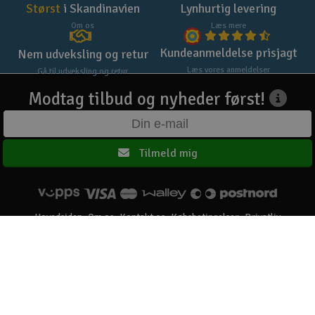
Størst
i Skandinavien
Lynhurtig levering
Om os
Læs mere
Kundeanmeldelse prisjagt
Nem udveksling og retur
Læs vores anmeldelser
Gå til udveksling og retur
Modtag tilbud og nyheder først!
Tilmeld mig
Hovedsiden
Om os
Kontakt os
Købsbetingelser
Privatliv
Elefun AS © 2003 - 2026