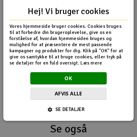
Hej! Vi bruger cookies
Radio udstyr
Køb
Vores hjemmeside bruger cookies. Cookies bruges
Raketter
Midland Walkie Talkie XT70 Pro
til at forbedre din brugeroplevelse, give os en
forståelse af, hvordan hjemmesiden bruges og
Scooter & elkøretøj
947,-
mulighed for at præsentere de mest passende
kr
kampagner og produkter for dig. Klik på "OK" for at
give os samtykke til at bruge cookies, eller tryk på
Slot racing
Udsolgt
se detaljer for en fuld oversigt.
Læs mere
-
+
Smarthjem, leg og hobby
I
OK
Overvåge
Solenergi
Du
AFVIS ALLE
Vi
Værktøj, udstyr og tilbehør
SE DETALJER
Al
Gavekort
Di
Se også