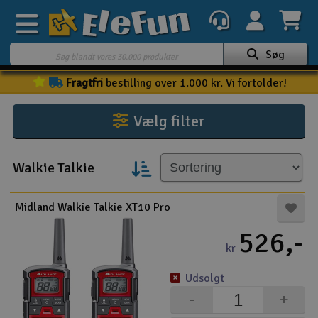
Søg
Fragtfri
bestilling over 1.000 kr. Vi fortolder!
Ugens tilbud
Outlet
Vælg filter
Mine favoritter
K
Walkie Talkie
Gavekort
3D-print
Midland Walkie Talkie XT10 Pro
526,-
Batteri & ladere
kr
Biler
Udsolgt
-
+
Både