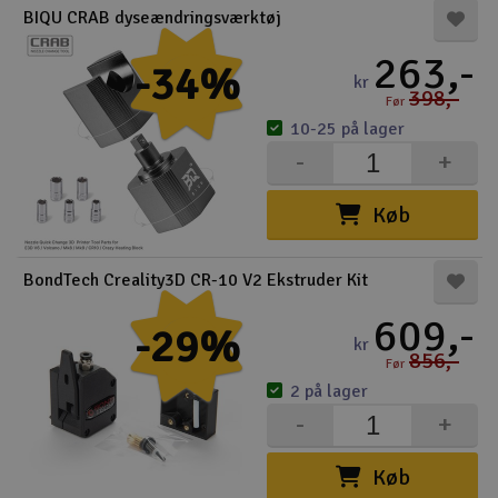
BIQU CRAB dyseændringsværktøj
Droner
263,-
-34%
kr
Droner til FPV
398,-
Før
10-25 på lager
Fly
-
+
Helikopter
Køb
Kameraudstyr
BondTech Creality3D CR-10 V2 Ekstruder Kit
V
Modelbygg og byggesæt
609,-
-29%
kr
856,-
Før
Modeljernbane
2 på lager
-
+
Motor & tilbehør
Køb
Outlet