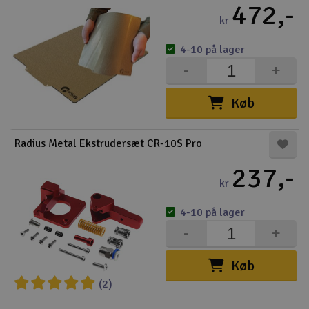
472,-
kr
4-10 på lager
-
+
Køb
Radius Metal Ekstrudersæt CR-10S Pro
237,-
kr
4-10 på lager
-
+
Køb
(2)