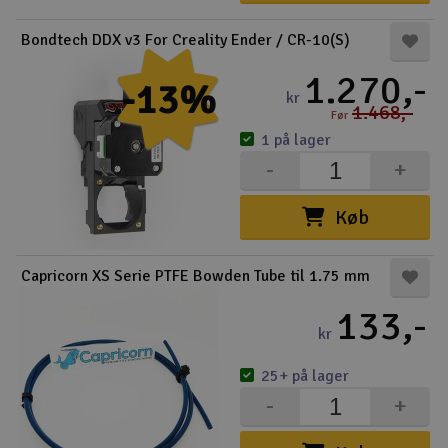
Radio udstyr
Bondtech DDX v3 For Creality Ender / CR-10(S)
1.270,-
-13%
Raketter
kr
1.468,-
Før
Scooter & elkøretøj
1 på lager
-
+
Slot racing
Køb
Smarthjem, leg og hobby
I
Capricorn XS Serie PTFE Bowden Tube til 1.75 mm
Solenergi
Du
133,-
Vi
kr
Værktøj, udstyr og tilbehør
25+ på lager
Al
Gavekort
Di
-
+