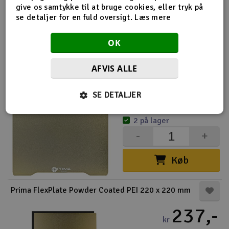
4-10 på lager
give os samtykke til at bruge cookies, eller tryk på
-
+
se detaljer for en fuld oversigt.
Læs mere
Køb
OK
AFVIS ALLE
Prima dobbeltsidet pulverlakeret PEI 350 x 350 mm
269,-
SE DETALJER
kr
2 på lager
-
+
Køb
Prima FlexPlate Powder Coated PEI 220 x 220 mm
237,-
kr