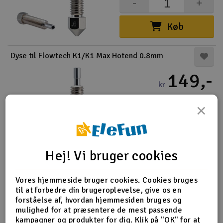
-
+
Køb
Dyse til Flowtech K1/K1 Max Hotend 0.8mm
149,-
kr
×
2 på lager
-
+
Køb
Hej! Vi bruger cookies
Dyse til Flowtech K1/K1 Max Hotend 1.0mm
Vores hjemmeside bruger cookies. Cookies bruges
til at forbedre din brugeroplevelse, give os en
105,-
-28%
forståelse af, hvordan hjemmesiden bruges og
kr
146,-
mulighed for at præsentere de mest passende
Før
kampagner og produkter for dig. Klik på "OK" for at