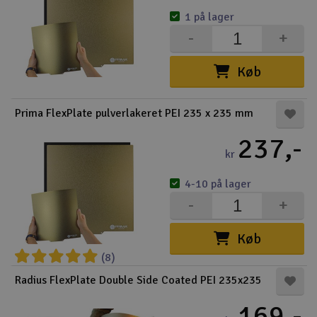
1 på lager
-
+
Køb
Prima FlexPlate pulverlakeret PEI 235 x 235 mm
237,-
kr
4-10 på lager
-
+
Køb
(8)
Radius FlexPlate Double Side Coated PEI 235x235
169,-