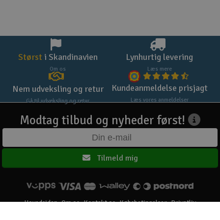
Størst
i Skandinavien
Lynhurtig levering
Om os
Læs mere
Kundeanmeldelse prisjagt
Nem udveksling og retur
Læs vores anmeldelser
Gå til udveksling og retur
Modtag tilbud og nyheder først!
Tilmeld mig
Hovedsiden
Om os
Kontakt os
Købsbetingelser
Privatliv