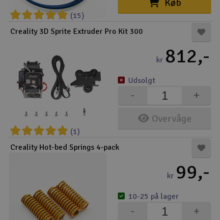
Køb
(15)
Creality 3D Sprite Extruder Pro Kit 300
812,-
kr
Udsolgt
-
+
Overvåge
(1)
Creality Hot-bed Springs 4-pack
99,-
kr
10-25 på lager
-
+