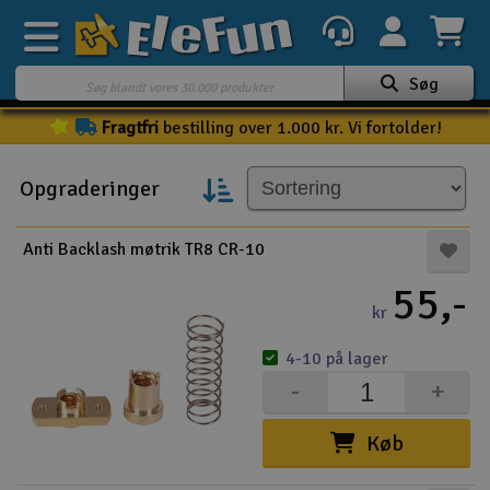
Søg
Fragtfri
bestilling over 1.000 kr. Vi fortolder!
Ugens tilbud
Outlet
Opgraderinger
Mine favoritter
K
Anti Backlash møtrik TR8 CR-10
Gavekort
55,-
3D-print
kr
4-10 på lager
Batteri & ladere
-
+
Biler
Køb
Både