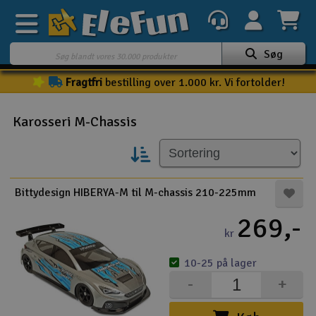
Søg
Fragtfri
bestilling over 1.000 kr. Vi fortolder!
Ugens tilbud
Outlet
Karosseri M-Chassis
Mine favoritter
K
Gavekort
Bittydesign HIBERYA-M til M-chassis 210-225mm
3D-print
269,-
kr
Batteri & ladere
10-25 på lager
Biler
-
+
Både