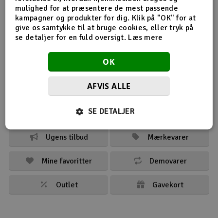
mulighed for at præsentere de mest passende
Køb
Radio udstyr
kampagner og produkter for dig. Klik på "OK" for at
give os samtykke til at bruge cookies, eller tryk på
se detaljer for en fuld oversigt.
Læs mere
Raketter
OK
Scooter & elkøretøj
Se også
AFVIS ALLE
Slot racing
SE DETALJER
Mest solgt
Nyheder
Smarthjem, leg og hobby
I
Ugens tilbud
Mærkevarer
Solenergi
Du
Vi
Mine favoritter
Demovarer
Værktøj, udstyr og tilbehør
Outlet
Gavekort
Al
Gavekort
Di