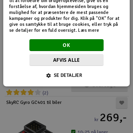
-
+
til at forbedre din brugeroplevelse, give os en
forståelse af, hvordan hjemmesiden bruges og
mulighed for at præsentere de mest passende
Overvåge
kampagner og produkter for dig. Klik på "OK" for at
give os samtykke til at bruge cookies, eller tryk på
se detaljer for en fuld oversigt.
Læs mere
ReveD REVOX Drift Performance Styregyro Sort
995,-
OK
kr
AFVIS ALLE
Udsolgt
-
+
SE DETALJER
Overvåge
(2)
SkyRC Gyro GC401 til biler
269,-
kr
10-25 på lager