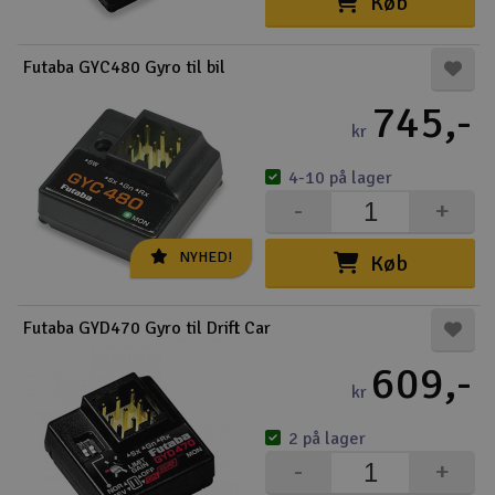
Køb
Droner
Futaba GYC480 Gyro til bil
Droner til FPV
745,-
kr
Fly
4-10 på lager
Helikopter
-
+
Kameraudstyr
NYHED!
Køb
V
Modelbygg og byggesæt
Futaba GYD470 Gyro til Drift Car
609,-
Modeljernbane
kr
Motor & tilbehør
2 på lager
-
+
Outlet