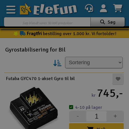
Søg
Fragtfri
bestilling over 1.000 kr. Vi fortolder!
Ugens tilbud
Outlet
Gyrostabilisering for Bil
Mine favoritter
K
Gavekort
Futaba GYC470 1-akset Gyro til bil
3D-print
745,-
kr
Batteri & ladere
4-10 på lager
Biler
-
+
Både