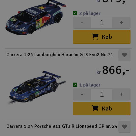
kr
2 på lager
-
+
Køb
Carrera 1:24 Lamborghini Huracán GT3 Evo2 No.71
866,-
kr
1 på lager
-
+
Køb
Carrera 1:24 Porsche 911 GT3 R Lionspeed GP nr. 24