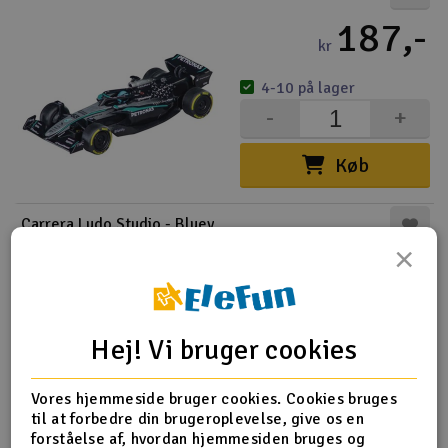
187,-
kr
4-10 på lager
-
+
Køb
Carrera Ludo Studio - Bluey
×
132,-
kr
2 på lager
Hej! Vi bruger cookies
-
+
Vores hjemmeside bruger cookies. Cookies bruges
Køb
til at forbedre din brugeroplevelse, give os en
forståelse af, hvordan hjemmesiden bruges og