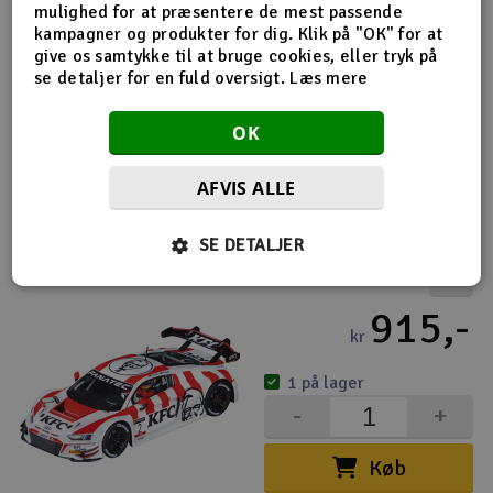
mulighed for at præsentere de mest passende
Carrera 1:24 Audi R8 LMS GT3 Evo II Bruce Lee
kampagner og produkter for dig. Klik på "OK" for at
1.080,-
give os samtykke til at bruge cookies, eller tryk på
se detaljer for en fuld oversigt.
Læs mere
kr
2 på lager
OK
-
+
AFVIS ALLE
Køb
SE DETALJER
Carrera 1:24 Audi R8 LMS GT3 Evo II KFC Racing
915,-
kr
1 på lager
-
+
Køb