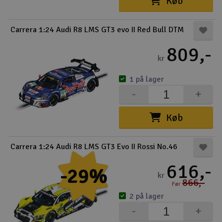
Køb
Carrera 1:24 Audi R8 LMS GT3 evo II Red Bull DTM
809,-
kr
1 på lager
-
+
Køb
Carrera 1:24 Audi R8 LMS GT3 Evo II Rossi No.46
616,-
-29%
kr
866,-
Før
2 på lager
-
+