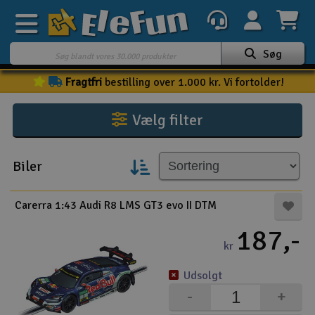
Søg
Fragtfri
bestilling over 1.000 kr. Vi fortolder!
Ugens tilbud
Outlet
Vælg filter
Mine favoritter
K
Biler
Gavekort
3D-print
Carerra 1:43 Audi R8 LMS GT3 evo II DTM
187,-
Batteri & ladere
kr
Biler
Udsolgt
-
+
Både