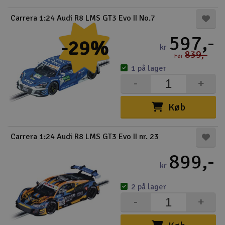
Carrera 1:24 Audi R8 LMS GT3 Evo II No.7
597,-
-29%
kr
839,-
Før
1 på lager
-
+
Køb
Carrera 1:24 Audi R8 LMS GT3 Evo II nr. 23
899,-
kr
2 på lager
-
+