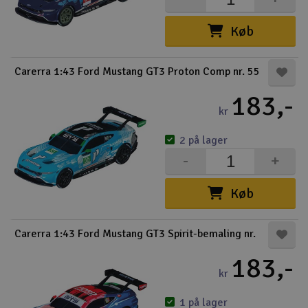
Radio udstyr
Køb
Raketter
Carerra 1:43 Ford Mustang GT3 Proton Comp nr. 55
Scooter & elkøretøj
183,-
kr
Slot racing
2 på lager
-
+
Smarthjem, leg og hobby
I
Køb
Solenergi
Du
Vi
Værktøj, udstyr og tilbehør
Carerra 1:43 Ford Mustang GT3 Spirit-bemaling nr.
183,-
Al
Gavekort
kr
Di
1 på lager