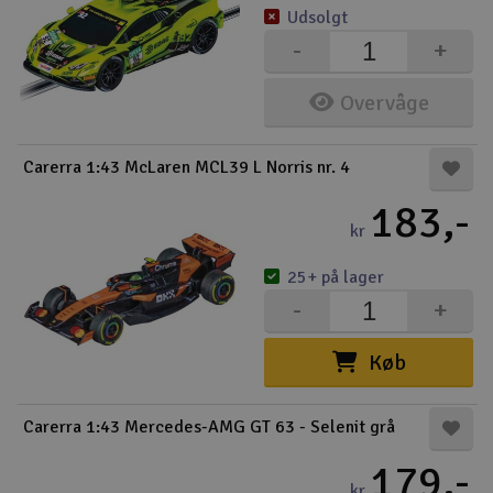
Udsolgt
-
+
Overvåge
Carerra 1:43 McLaren MCL39 L Norris nr. 4
183,-
kr
25+ på lager
-
+
Køb
Carerra 1:43 Mercedes-AMG GT 63 - Selenit grå
179,-
kr