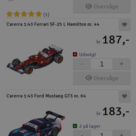
Overvåge
Droner
(1)
Carerra 1:43 Ferrari SF-25 L Hamilton nr. 44
Droner til FPV
187,-
Fly
kr
Udsolgt
Helikopter
-
+
Kameraudstyr
Overvåge
V
Modelbygg og byggesæt
Carerra 1:43 Ford Mustang GT3 nr. 64
Modeljernbane
183,-
kr
Motor & tilbehør
2 på lager
Outlet
-
+