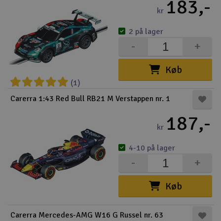
183,-
kr
2 på lager
-
+
Køb
(1)
Carerra 1:43 Red Bull RB21 M Verstappen nr. 1
187,-
kr
4-10 på lager
-
+
Køb
Carerra Mercedes-AMG W16 G Russel nr. 63