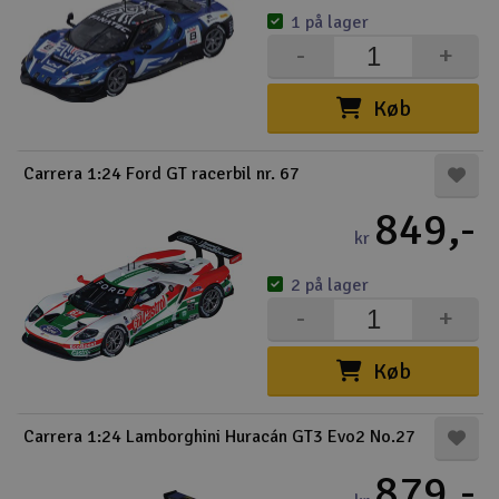
1 på lager
-
+
Køb
Carrera 1:24 Ford GT racerbil nr. 67
849,-
kr
2 på lager
-
+
Køb
Carrera 1:24 Lamborghini Huracán GT3 Evo2 No.27
879,-