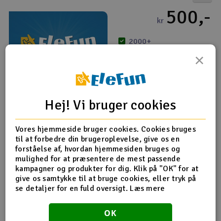
500,-
Radio udstyr
kr
2000+
Raketter
-
+
×
Scooter & elkøretøj
Køb
Slot racing
(2)
Hej! Vi bruger cookies
Elefun Elektronisk Gavekort: 1500kr
Smarthjem, leg og hobby
I
1.500,-
Vores hjemmeside bruger cookies. Cookies bruges
kr
til at forbedre din brugeroplevelse, give os en
Solenergi
Du
forståelse af, hvordan hjemmesiden bruges og
Vi
2000+
mulighed for at præsentere de mest passende
Værktøj, udstyr og tilbehør
kampagner og produkter for dig. Klik på "OK" for at
-
+
give os samtykke til at bruge cookies, eller tryk på
se detaljer for en fuld oversigt.
Læs mere
Al
Gavekort
Køb
Di
(2)
OK