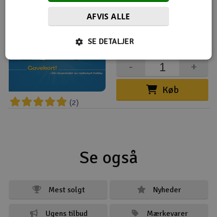
Elefun Elektronisk Gavekort: 2000kr
AFVIS ALLE
2.000,-
kr
SE DETALJER
2000+
-
+
Køb
(2)
Se også
Mest solgt
Nyheder
Ugens tilbud
Mærkevarer