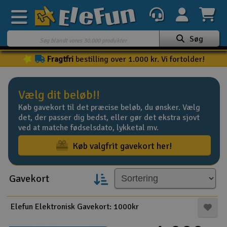
Søg
Fragtfri
bestilling over 1.000 kr. Vi fortolder!
Ugens tilbud
Outlet
Vælg dit beløb!!
Mine favoritter
Køb gavekort til det præcise beløb, du ønsker. Vælg
K
det, der passer dig bedst, eller gør det ekstra sjovt
Gavekort
ved at matche fødselsdato, lykketal mv.
3D-print
Køb valgfrit gavekort her!
Batteri & ladere
Gavekort
Biler
Elefun Elektronisk Gavekort: 1000kr
Både