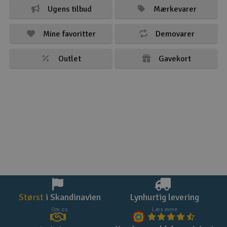
Ugens tilbud
Mærkevarer
Mine favoritter
Demovarer
Outlet
Gavekort
Størst
i Skandinavien
Lynhurtig levering
Om os
Læs mere