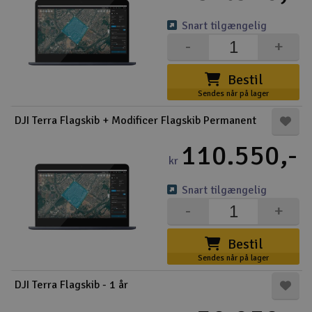
Snart tilgængelig
-
+
Bestil
Sendes når på lager
DJI Terra Flagskib + Modificer Flagskib Permanent
110.550,-
kr
Snart tilgængelig
-
+
Bestil
Sendes når på lager
DJI Terra Flagskib - 1 år