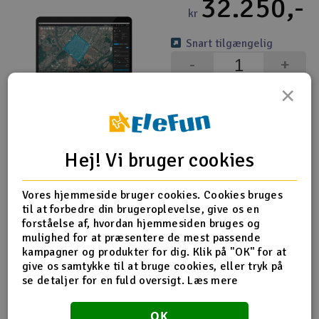
32.250,-
kr
Snart tilgængelig
-
+
×
Bestil
Sendes når på lager
DJI Terra Flagskib Offline - Permanent
Hej! Vi bruger cookies
96.420,-
kr
Vores hjemmeside bruger cookies. Cookies bruges
til at forbedre din brugeroplevelse, give os en
Snart tilgængelig
forståelse af, hvordan hjemmesiden bruges og
-
+
mulighed for at præsentere de mest passende
kampagner og produkter for dig. Klik på "OK" for at
Bestil
give os samtykke til at bruge cookies, eller tryk på
se detaljer for en fuld oversigt.
Læs mere
Sendes når på lager
DJI Terra Standard + Modificer Flagskib Permanent
OK