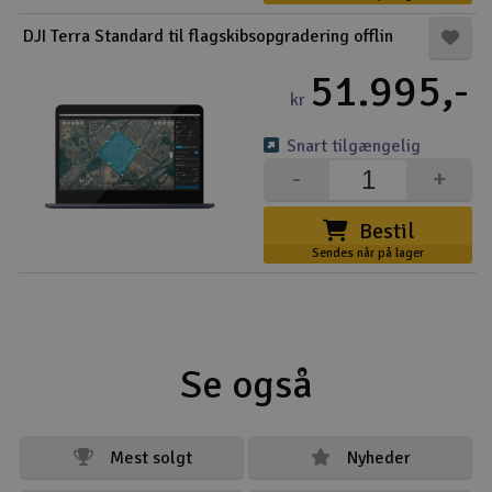
DJI Terra Standard til flagskibsopgradering offlin
51.995,-
kr
Snart tilgængelig
-
+
Bestil
Sendes når på lager
Se også
Mest solgt
Nyheder