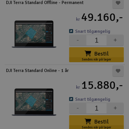
DJI Terra Standard Offline - Permanent
49.160,-
kr
Snart tilgængelig
-
+
Bestil
Sendes når på lager
DJI Terra Standard Online - 1 år
15.880,-
kr
Snart tilgængelig
-
+
Bestil
Sendes når på lager