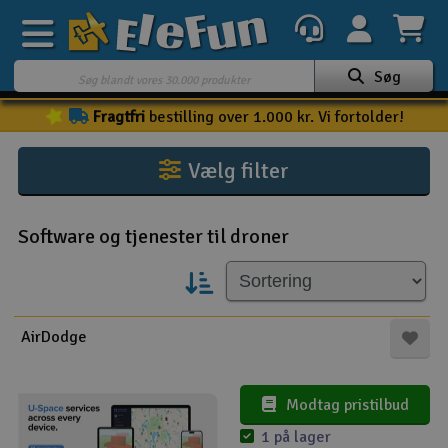
Søg
Fragtfri
bestilling over 1.000 kr. Vi fortolder!
Ugens tilbud
Outlet
Vælg filter
Mine favoritter
K
Software og tjenester til droner
Gavekort
3D-print
Batteri & ladere
AirDodge
Biler
Modtag pristilbud
Både
Hej! Vores professionelle team
1 på lager
vil med glæde hjælpe dig. Klik