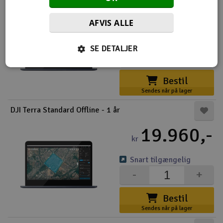
68.095,-
kr
AFVIS ALLE
Snart tilgængelig
SE DETALJER
-
+
Bestil
Sendes når på lager
DJI Terra Standard Offline - 1 år
19.960,-
kr
Snart tilgængelig
-
+
Bestil
Sendes når på lager