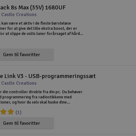
ack 8s Max (35V) 1680UF
 Castle Creations
an være et aktiv i de fleste børsteløse
r for at give det lille ekstra boost, der er
or at slippe de volts luner forårsaget af hård
 eller lange batterikabler. Husk at ustabile volt
 regula
Gem til favoritter
le Link V3 - USB-programmeringssæt
 Castle Creations
din controller direkte fra din pc. Du behøver
d programmering fra radiostikkene med
oner, og hvor du selv skal huske dine
r. Med Castle Link får du en brugervenlig og
(1)
ace på din pc, hvor du n
Gem til favoritter