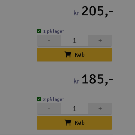
205,-
Gem
kr
Uds
1 på lager
Tøm
-
+
Køb
185,-
kr
2 på lager
-
+
Køb