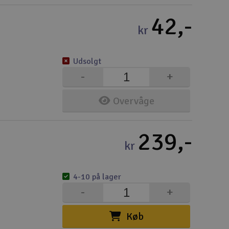
42,-
kr
Udsolgt
-
+
Overvåge
239,-
kr
4-10 på lager
-
+
Køb