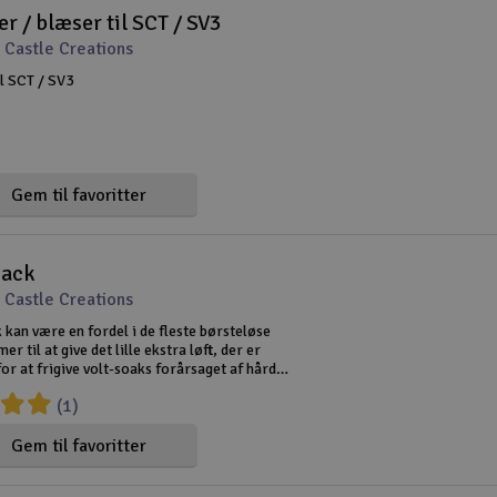
r / blæser til SCT / SV3
 Castle Creations
il SCT / SV3
Gem til favoritter
Pack
 Castle Creations
kan være en fordel i de fleste børsteløse
r til at give det lille ekstra løft, der er
or at frigive volt-soaks forårsaget af hård
 eller lange batterirør. Husk, at ustabile volt
(1)
r regulatoren
Gem til favoritter