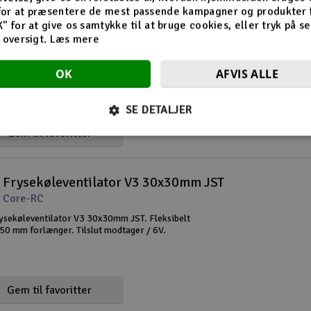
for at præsentere de mest passende kampagner og produkter f
 Frysekøleventilator 40x40mm
K" for at give os samtykke til at bruge cookies, eller tryk på s
d oversigt.
Læs mere
 Core-RC
ysekøleventilator 40x40mm. Perfekt som 1/10
OK
AFVIS ALLE
r ventilator.
SE DETALJER
Gem til favoritter
 Frysekøleventilator V3 30x30mm JST
 Core-RC
sekøleventilator V3 30x30mm JST. Fleksibelt
50 mm forlænger. Tilslut modtager / 6V.
Gem til favoritter