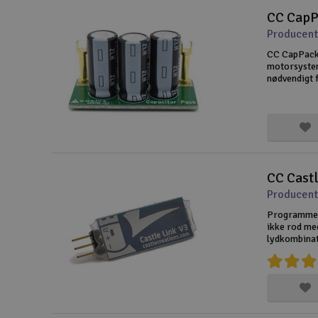
CC CapP
Slot racing
Producent
Smarthjem, leg og hobby
CC CapPack k
motorsysteme
Solenergi
nødvendigt f
acceleration
Værktøj, udstyr og tilbehør
er hårde for
Gavekort
CC Cast
Producent
Programmer 
ikke rod me
lydkombinati
indstillinge
enkel interf