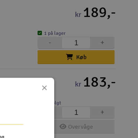
189,-
kr
1 på lager
-
+
Køb
183,-
kr
×
Udsolgt
-
+
Overvåge
og