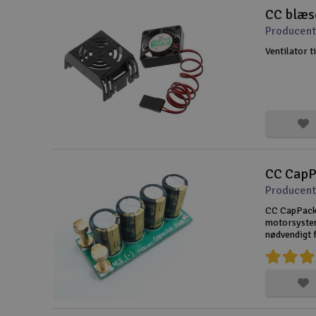
CC blæse
Droner til FPV
Producent
Fly
Ventilator t
Helikopter
Kameraudstyr
Modelbygg og byggesæt
Modeljernbane
CC Cap
Producent
Motor & tilbehør
CC CapPack 
Outlet
motorsysteme
nødvendigt f
acceleration
Radio udstyr
er svære fo
Raketter
Scooter & elkøretøj