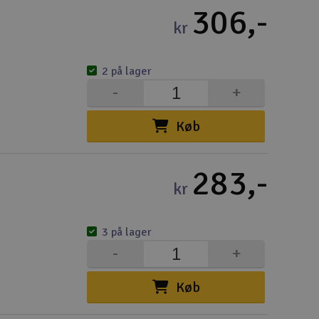
Cou
306,-
kr
2 på lager
-
+
Indkøb
Køb
Du kan saml
Vi beregner
283,-
kr
Alle priser 
Din forsend
3 på lager
Ski
-
+
Køb
Gav
Hen