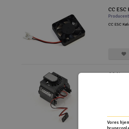
CC ESC 
Producent
CC ESC Køl
CC Neu-
Producent
Hvis du skub
ønsker en l
ventilator d
receiveren f
motortempe
Vores hjem
brugerople