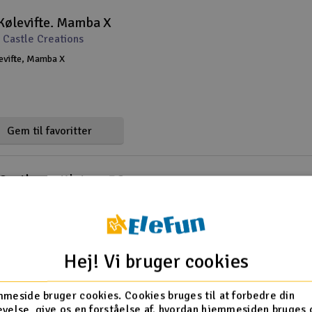
Kølevifte. Mamba X
 Castle Creations
evifte, Mamba X
Gem til favoritter
Castle ventilator - 36mm
 Castle Creations
ber din motor maksimalt, eller hvis du bare
av temperatur for sikkerheden, er denne
et, du leder efter. Ventilatoren er sat direkte i
or at få strøm, og kan forårsage, at
Hej! Vi bruger cookies
(1)
raturen falder så meg
Gem til favoritter
meside bruger cookies. Cookies bruges til at forbedre din
velse, give os en forståelse af, hvordan hjemmesiden bruges 