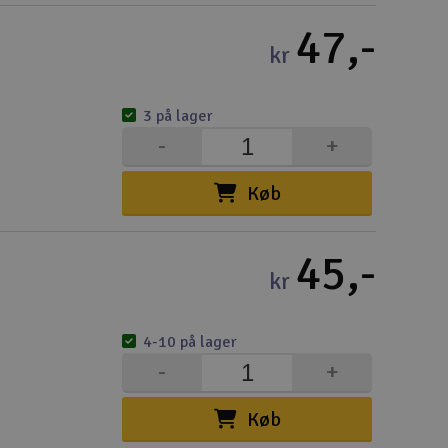
47,-
kr
3 på lager
-
+
Køb
45,-
kr
4-10 på lager
-
+
Køb