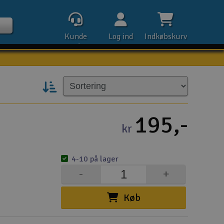
Kunde
Log ind
Indkøbskurv
service
Kontak
195,-
kr
Åbn
4-10 på lager
Kla
-
+
E-m
Køb
Tel