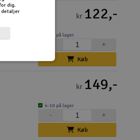
or dig.
122,-
e detaljer
kr
4-10 på lager
-
+
Køb
149,-
kr
4-10 på lager
-
+
Køb