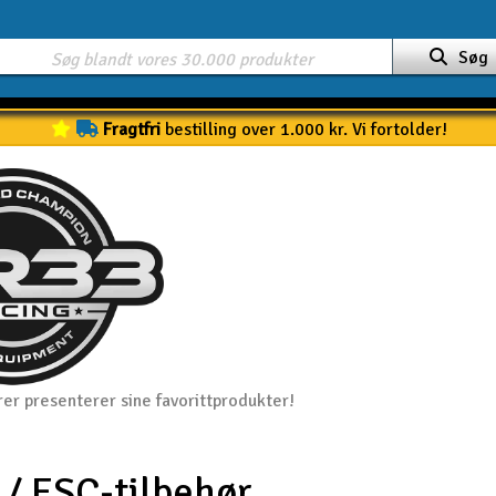
Søg
Fragtfri
bestilling over 1.000 kr. Vi fortolder!
er presenterer sine favorittprodukter!
 / ESC-tilbehør