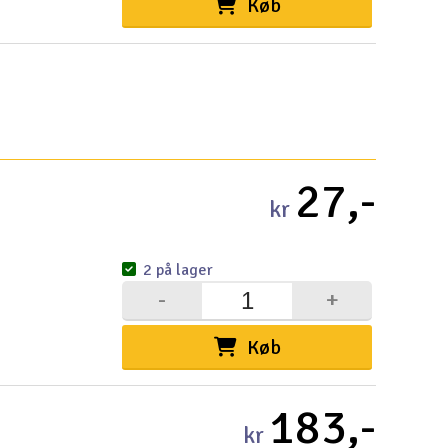
Køb
Cou
Indkøb
27,-
Du kan saml
kr
Vi beregner
2 på lager
Alle priser 
-
+
Din forsend
Køb
Ski
Gav
183,-
kr
Hen