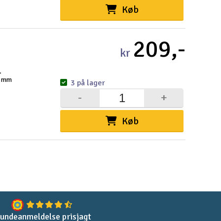
Køb
209,-
kr
.
0 mm
3 på lager
-
+
Køb
undeanmeldelse prisjagt