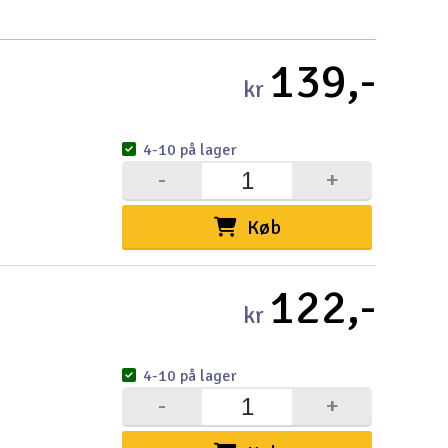
Hurtige li
139,-
kr
Pakke
Købsb
Distri
Forsen
Privatl
Intern
Garant
Info k
Logo 
Fortry
Betali
Konku
Om Ele
4-10 på lager
-
+
Køb
Velko
122,-
Log
kr
Din
4-10 på lager
Din
-
+
Mom