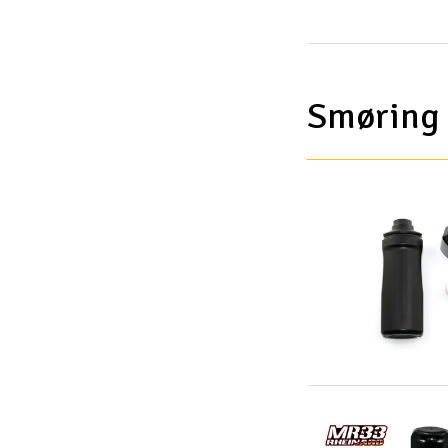
Slot racing
Smarthjem, leg og hobby
Solenergi
Smøring
Værktøj, udstyr og tilbehør
Gavekort