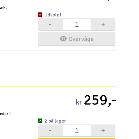
dæk.
Gem
Udsolgt
-
+
Uds
Tøm
Overvåge
259,-
kr
teder i
2 på lager
-
+