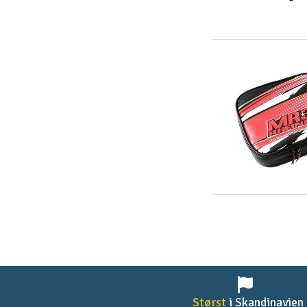
Størst
i Skandinavien