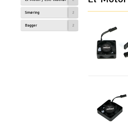
Droner til FPV
Smøring
2
Fly
Bagger
2
Helikopter
Kameraudstyr
Modelbygg og byggesæt
Modeljernbane
Motor & tilbehør
Outlet
Radio udstyr
Raketter
Scooter & elkøretøj