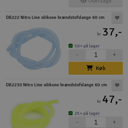
Overvåge
Droner
DB222 Nitro Line silikone brændstofslange 60 cm
Droner til FPV
37,-
kr
Fly
50+ på lager
Helikopter
-
+
Kameraudstyr
Køb
V
Modelbygg og byggesæt
DB2230 Nitro Line silikone brændstofslange 60 cm
47,-
Modeljernbane
kr
Motor & tilbehør
25+ på lager
-
+
Outlet