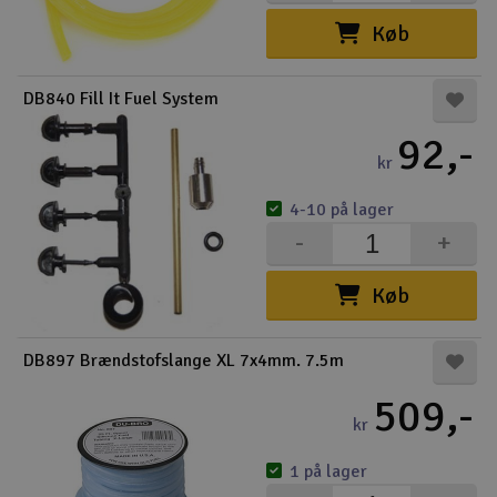
Køb
DB840 Fill It Fuel System
92,-
kr
4-10 på lager
-
+
Køb
DB897 Brændstofslange XL 7x4mm. 7.5m
509,-
kr
1 på lager