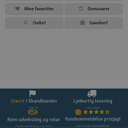
Mine favoritter
Demovarer
Outlet
Gavekort
Størst
i Skandinavien
Lynhurtig levering
Om os
Læs mere
Kundeanmeldelse prisjagt
Nem udveksling og retur
Læs vores anmeldelser
Gå til udveksling og retur