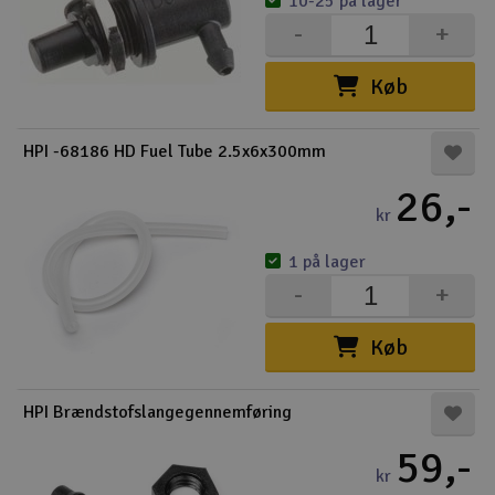
10-25 på lager
-
+
Køb
HPI -68186 HD Fuel Tube 2.5x6x300mm
26,-
kr
1 på lager
-
+
Køb
HPI Brændstofslangegennemføring
59,-
kr