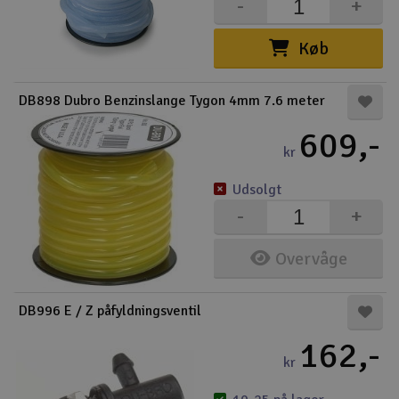
-
+
Køb
DB898 Dubro Benzinslange Tygon 4mm 7.6 meter
609,-
kr
Udsolgt
-
+
Overvåge
DB996 E / Z påfyldningsventil
162,-
kr