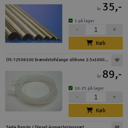
35,-
kr
1 på lager
-
+
Køb
OS-72506100 brændstofslange silikone 2.5x1000mm
89,-
kr
10-25 på lager
-
+
Køb
S484 Benzin / Diesel-konverteringssæt