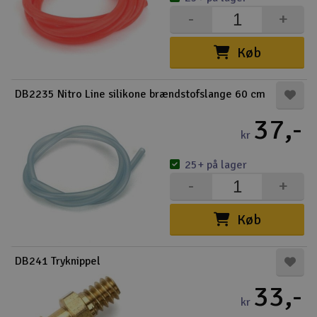
-
+
Køb
DB2235 Nitro Line silikone brændstofslange 60 cm
37,-
kr
25+ på lager
-
+
Køb
DB241 Tryknippel
33,-
kr