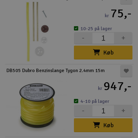
75,-
kr
10-25 på lager
-
+
Køb
DB505 Dubro Benzinslange Tygon 2.4mm 15m
947,-
kr
4-10 på lager
-
+
Køb