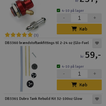
kr
4-10 på lager
-
+
Køb
(3)
DB3360 brændstoftankfittings til 2-24 oz (Glo-Fuel
59,-
kr
4-10 på lager
-
+
Køb
DB3361 Dubro Tank Rebuild Kit 32-100oz Glow