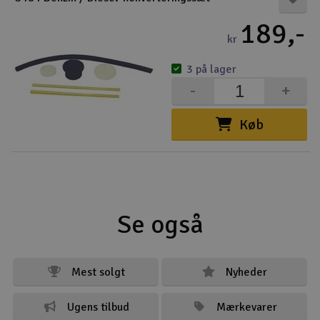
189,-
kr
3 på lager
-
+
Køb
Se også
Mest solgt
Nyheder
Ugens tilbud
Mærkevarer