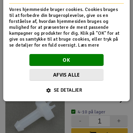
Vores hjemmeside bruger cookies. Cookies bruges
DB610 stor skala KwikFill brændstofventil Glo-Fuel
til at forbedre din brugeroplevelse, give os en
forståelse af, hvordan hjemmesiden bruges og
152,-
-28%
mulighed for at præsentere de mest passende
kr
212,-
kampagner og produkter for dig. Klik på "OK" for at
Før
give os samtykke til at bruge cookies, eller tryk på
1 på lager
se detaljer for en fuld oversigt.
Læs mere
-
+
OK
Køb
AFVIS ALLE
DB612 udskiftningsbrændstofsonde til 610 og 611
SE DETALJER
39,-
kr
4-10 på lager
-
+