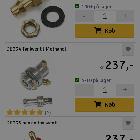
100+ på lager
-
+
Køb
DB334 Tankventil Methanol
237,-
kr
4-10 på lager
-
+
Køb
(2)
DB335 benzin tankventil
237,-