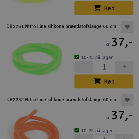
Køb
Radio udstyr
DB2231 Nitro Line silikone brændstofslange 60 cm
Raketter
37,-
Scooter & elkøretøj
kr
10-25 på lager
Slot racing
-
+
Smarthjem, leg og hobby
I
Køb
Solenergi
Du
Vi
DB2232 Nitro Line silikone brændstofslange 60 cm
Værktøj, udstyr og tilbehør
37,-
kr
Al
Gavekort
Di
10-25 på lager