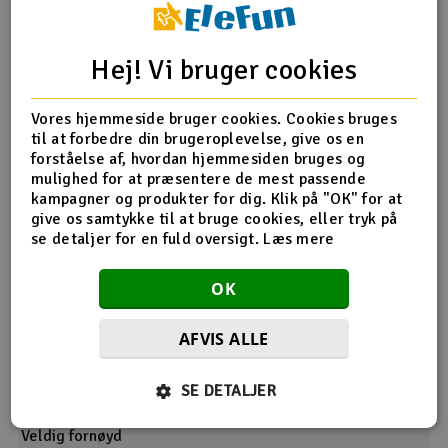
Hvorfor ha alt bryet med "fylleplugg" og kalde hender
fulle av bensin, når du i stede kan bruke en tankventil?
Ikke noe søl, bare fyll og fly:) Obs! brukes til tapping også.
Hej! Vi bruger cookies
4
Dette hjalp mig
Vores hjemmeside bruger cookies. Cookies bruges
til at forbedre din brugeroplevelse, give os en
forståelse af, hvordan hjemmesiden bruges og
Tankventil bensin
mulighed for at præsentere de mest passende
kampagner og produkter for dig. Klik på "OK" for at
19.11.2019 af Helge11
give os samtykke til at bruge cookies, eller tryk på
se detaljer for en fuld oversigt.
Læs mere
Funker bra
1
Dette hjalp mig
OK
AFVIS ALLE
Meget bra produkt
SE DETALJER
14.10.2022 af Atle A.
Veldig fornøyd