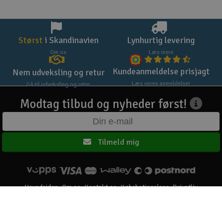
Størst
i Skandinavien
Lynhurtig levering
Om os
Læs mere
Kundeanmeldelse prisjagt
Nem udveksling og retur
Læs vores anmeldelser
Gå til udveksling og retur
Modtag tilbud og nyheder først!
Tilmeld mig
Hovedsiden
Om os
Kontakt os
Købsbetingelser
Privatliv