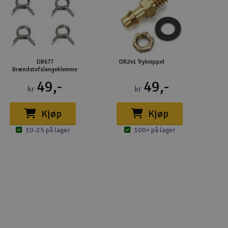
DB677
DB241 Tryknippel
Brændstofslangeklemme
49,-
49,-
kr
kr
Kjøp
Kjøp
10-25 på lager
100+ på lager