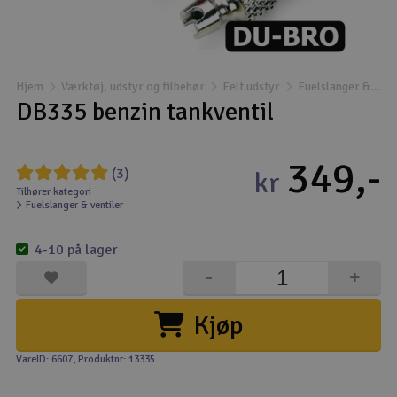
Droner
Droner til FPV
Hjem
Værktøj, udstyr og tilbehør
Felt udstyr
Fuelslanger & ventiler
DB335 benzin tankventil
Fly
349,-
Helikopter
(3)
kr
Tilhører kategori
Fuelslanger & ventiler
Kameraudstyr
V
4-10 på lager
Modelbygg og byggesæt
-
+
Modeljernbane
Kjøp
Motor & tilbehør
VareID: 6607
, Produktnr: 13335
Outlet