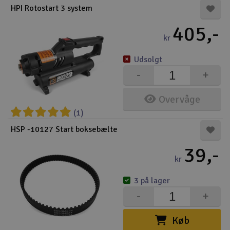
HPI Rotostart 3 system
Droner
405,-
kr
Droner til FPV
Udsolgt
Fly
-
+
Helikopter
Overvåge
(1)
Kameraudstyr
HSP -10127 Start boksebælte
V
Modelbygg og byggesæt
39,-
kr
Modeljernbane
3 på lager
-
+
Motor & tilbehør
Køb
Outlet