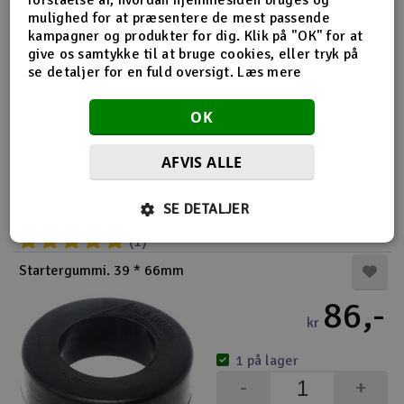
Køb
mulighed for at præsentere de mest passende
(3)
kampagner og produkter for dig. Klik på "OK" for at
give os samtykke til at bruge cookies, eller tryk på
Hudy Starter Box 1/8 buggy og truggy
se detaljer for en fuld oversigt.
Læs mere
1.195,-
kr
OK
3 på lager
AFVIS ALLE
-
+
SE DETALJER
Køb
(1)
Startergummi. 39 * 66mm
86,-
kr
1 på lager
-
+