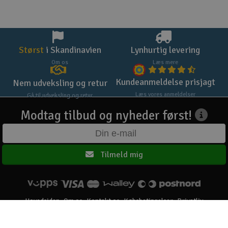
Størst
i Skandinavien
Lynhurtig levering
Om os
Læs mere
Kundeanmeldelse prisjagt
Nem udveksling og retur
Læs vores anmeldelser
Gå til udveksling og retur
Modtag tilbud og nyheder først!
Tilmeld mig
Hovedsiden
Om os
Kontakt os
Købsbetingelser
Privatliv