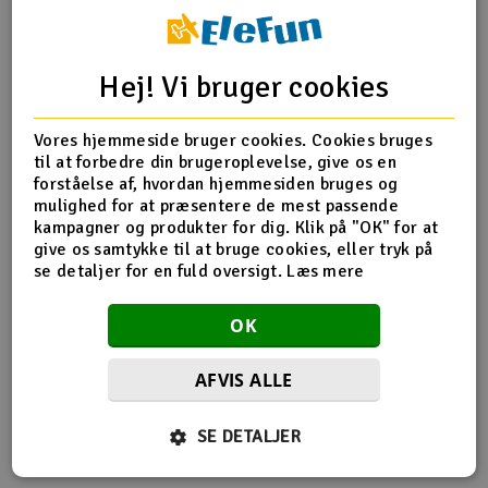
Radio udstyr
Hej! Vi bruger cookies
Produktinfo
Tip din ven
Anmeldelser
Raketter
Vores hjemmeside bruger cookies. Cookies bruges
Scooter & elkøretøj
til at forbedre din brugeroplevelse, give os en
forståelse af, hvordan hjemmesiden bruges og
Produkt information
Slot racing
mulighed for at præsentere de mest passende
kampagner og produkter for dig. Klik på "OK" for at
give os samtykke til at bruge cookies, eller tryk på
Startergummi, 39 * 66mm
Smarthjem, leg og hobby
I
se detaljer for en fuld oversigt.
Læs mere
Solenergi
Du
OK
Vi
Værktøj, udstyr og tilbehør
AFVIS ALLE
Flere så også med
Al
Gavekort
Di
SE DETALJER