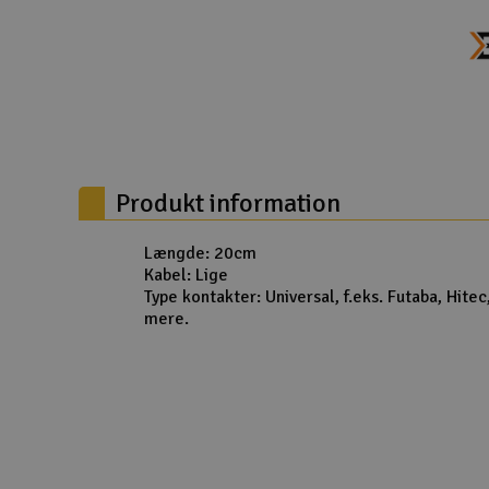
Droner til FPV
Fly
Helikopter
Kameraudstyr
Produkt information
Modelbygg og byggesæt
Modeljernbane
Længde: 20cm
Kabel: Lige
Motor & tilbehør
Type kontakter: Universal, f.eks. Futaba, Hite
mere.
Outlet
Radio udstyr
Raketter
Scooter & elkøretøj