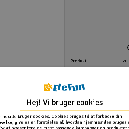
Produkt
20 
Vælg punkter
Overskrift
Produkt anmeldelse
Hej! Vi bruger cookies
meside bruger cookies. Cookies bruges til at forbedre din
velse, give os en forståelse af, hvordan hjemmesiden bruges 
for at præsentere de mest passende kampagner og produkter f