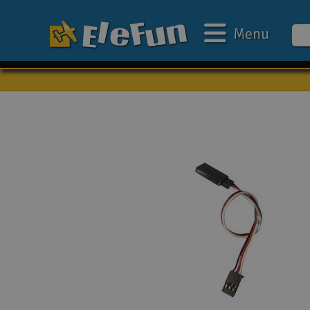
Menu
Ugens tilbud
Outlet
Mine favoritter
Gavekort
3D-print
Batteri & ladere
Biler
Både
Droner