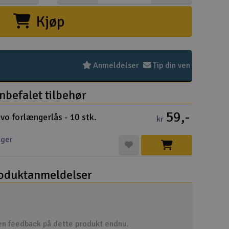
Kjøp
Hurtige li
Pakke
Købsb
Distri
Forsen
Privatl
Intern
Garant
Info k
Logo 
Fortry
Betali
Konku
Om Ele
Anmeldelser
Tip din ven
nbefalet tilbehør
59,-
vo forlængerlås - 10 stk.
Velko
kr
ager
Log
oduktanmeldelser
Din
Din
Mom
n feedback på dette produkt endnu.