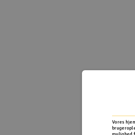
Slot racing
Smarthjem, leg og hobby
Solenergi
Værktøj, udstyr og tilbehør
Gavekort
Vores hjem
brugerople
mulighed 