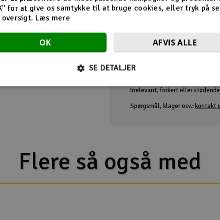
K" for at give os samtykke til at bruge cookies, eller tryk på s
d oversigt.
Læs mere
OK
AFVIS ALLE
Retningslinjer
SE DETALJER
Produktanmeldelser er beregnet t
produktet.
Irrelevant, forkert eller stødende
Spørgsmål, klager osv.:
kontakt o
Flere så også med