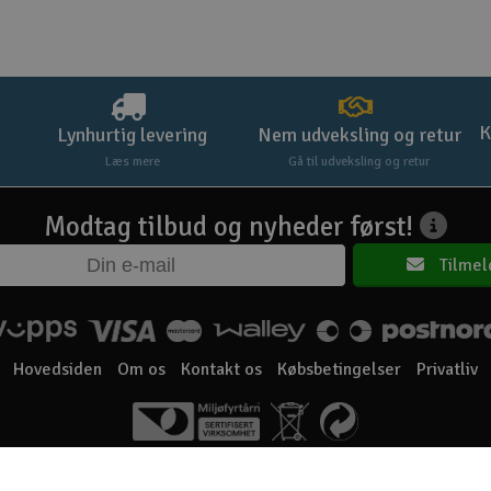
K
Lynhurtig levering
Nem udveksling og retur
Læs mere
Gå til udveksling og retur
Modtag tilbud og nyheder først!
Tilmel
Hovedsiden
Om os
Kontakt os
Købsbetingelser
Privatliv
Elefun AS © 2003 - 2026