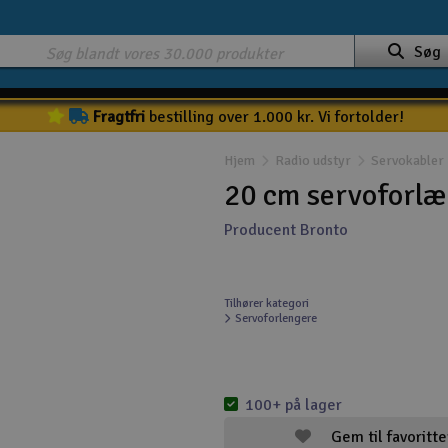
Søg
Fragtfri
bestilling over 1.000 kr. Vi fortolder!
Hjem
Radio udstyr
Servokabler
20 cm servoforlæ
Producent Bronto
Tilhører kategori
Servoforlengere
100+ på lager
Gem til favoritte