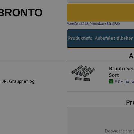
VareID: 16948
, Produktnr: BR-SF20
Produktinfo
Anbefalet tilbehør
A
Bronto Ser
Sort
c, JR, Graupner og
50+ på l
Pr
Desværre inge