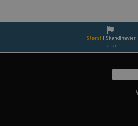
Størst
i Skandinavien
Om os