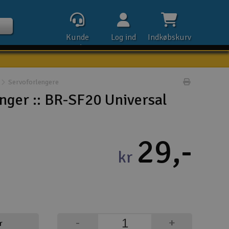
Kunde
Log ind
Indkøbskurv
service
Servoforlengere
Udskriv pr
nger :: BR-SF20 Universal
Kontak
29,-
Åbn
kr
Kla
E-m
Tel
-
+
r