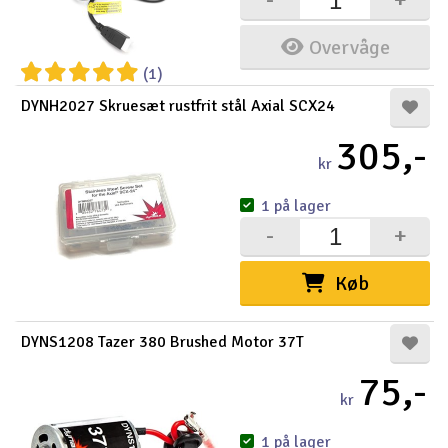
Overvåge
(1)
DYNH2027 Skruesæt rustfrit stål Axial SCX24
305,-
kr
1 på lager
-
+
Køb
DYNS1208 Tazer 380 Brushed Motor 37T
75,-
kr
1 på lager