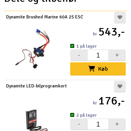
Dynamite Brushed Marine 60A 2S ESC
543,-
kr
1 på lager
-
+
Køb
Dynamite LED-bilprogramkort
176,-
kr
2 på lager
-
+