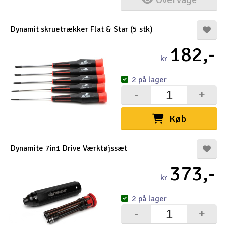
Radio udstyr
Dynamit skruetrækker Flat & Star (5 stk)
Raketter
182,-
kr
Scooter & elkøretøj
2 på lager
-
+
Slot racing
Køb
Smarthjem, leg og hobby
I
Solenergi
Du
Dynamite 7in1 Drive Værktøjssæt
Vi
373,-
Værktøj, udstyr og tilbehør
kr
Al
Gavekort
2 på lager
Di
-
+