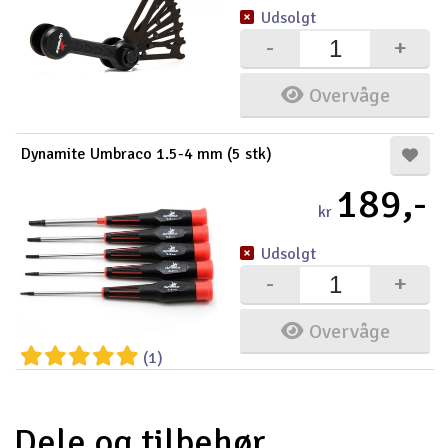
Udsolgt
-
+
Overvåge
Dynamite Umbraco 1.5-4 mm (5 stk)
189,-
kr
Udsolgt
-
+
Overvåge
(1)
Dele og tilbehør