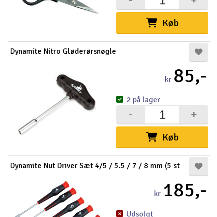
Køb
Dynamite Nitro Gløderørsnøgle
85,-
kr
2 på lager
-
+
Køb
Dynamite Nut Driver Sæt 4/5 / 5.5 / 7 / 8 mm (5 st
185,-
kr
Udsolgt