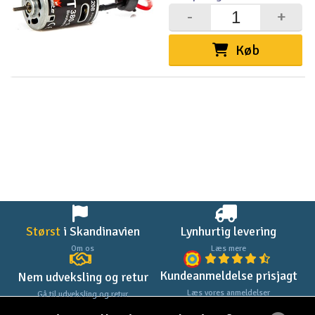
-
+
Køb
Størst
i Skandinavien
Lynhurtig levering
Om os
Læs mere
Kundeanmeldelse prisjagt
Nem udveksling og retur
Læs vores anmeldelser
Gå til udveksling og retur