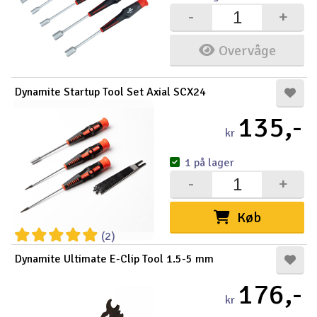
-
+
Overvåge
Dynamite Startup Tool Set Axial SCX24
135,-
kr
1 på lager
-
+
Køb
(2)
Dynamite Ultimate E-Clip Tool 1.5-5 mm
176,-
kr