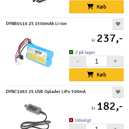
Køb
DYNB0110 2S 1500mAh Li-Ion
237,-
kr
2 på lager
-
+
Køb
DYNC1063 2S USB Oplader LiPo 500mA
182,-
kr
Udsolgt
-
+