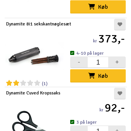
Køb
Dynamite 8i1 sekskantnøglesæt
373,-
kr
4-10 på lager
-
+
Køb
(1)
Dynamite Cuved Kropssaks
92,-
kr
3 på lager
-
+