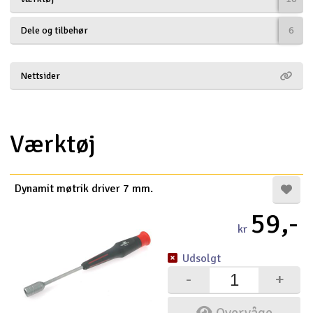
Droner
Dele og tilbehør
6
Droner til FPV
Nettsider
Fly
Helikopter
Værktøj
Kameraudstyr
V
Dynamit møtrik driver 7 mm.
Modelbygg og byggesæt
59,-
kr
Modeljernbane
Udsolgt
Motor & tilbehør
-
+
Outlet
Overvåge