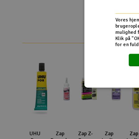
USE ZIP KICKER TO ACCELERATE CURE 
Slot racing
AVAILABLE IN 5 CONVENIENT SIZES
Vores hjem
Smarthjem, leg og hobby
brugerople
mulighed 
Solenergi
Klik på "O
for en ful
Værktøj, udstyr og tilbehør
Gavekort
UHU
Zap
Zap Z-
Zap
Zap