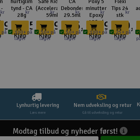
im
hurtiglim
Safe Kicker
CA
Poxy 5
Flexi
 -
tynd - CA
(Accelerator)
Debonder
minutter
Tips 24
a
kr
kr
kr
kr
kr
kr
w
28g
59ml
29.5ml
Epoxy
stk
39,-
125,-
139,-
85,-
359,-
69,-
8g
236ml
 på
100+ på
50+ på
50+ på
100+ på
25+ på
p
Kjøp
Kjøp
Kjøp
Kjøp
Kjøp
r
lager
lager
lager
lager
lager
p
K
Lynhurtig levering
Nem udveksling og retur
Læs mere
Gå til udveksling og retur
Modtag tilbud og nyheder først!