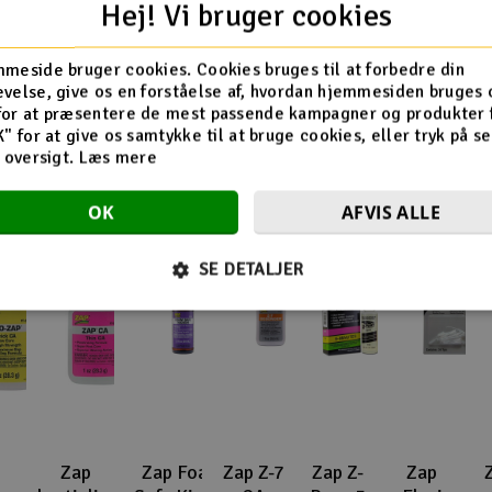
Hej! Vi bruger cookies
TIME
meside bruger cookies. Cookies bruges til at forbedre din
Flere så også med
velse, give os en forståelse af, hvordan hjemmesiden bruges 
for at præsentere de mest passende kampagner og produkter f
K" for at give os samtykke til at bruge cookies, eller tryk på s
d oversigt.
Læs mere
OK
AFVIS ALLE
SE DETALJER
Zap
Zap Foam
Zap Z-7
Zap Z-
Zap