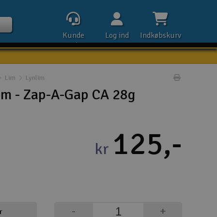
Kunde
Log ind
Indkøbskurv
service
Lim
Lynlim
Udskriv pr
m - Zap-A-Gap CA 28g
Kontak
125,-
Åbn
kr
Kla
E-m
Tel
-
+
r