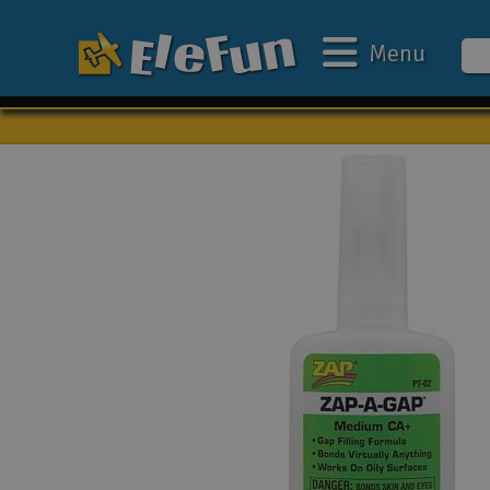
Menu
Ugens tilbud
Outlet
Mine favoritter
Gavekort
3D-print
Batteri & ladere
Biler
Både
Droner