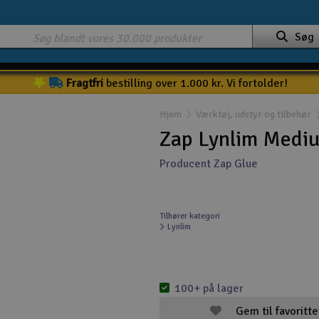
Søg
Fragtfri
bestilling over 1.000 kr. Vi fortolder!
Hjem
Værktøj, udstyr og tilbehør
Zap Lynlim Mediu
Producent Zap Glue
Tilhører kategori
Lynlim
100+ på lager
Gem til favoritte