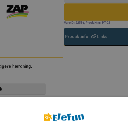
VareID: 22334
, Produktnr: PT-02
Produktinfo
Links
tigere hærdning.
sk
ONDS FOR PART
ig øyeirritasjon. Kan forårsake