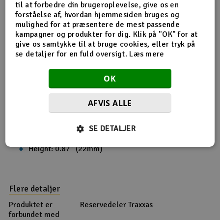
til at forbedre din brugeroplevelse, give os en
forståelse af, hvordan hjemmesiden bruges og
mulighed for at præsentere de mest passende
kampagner og produkter for dig. Klik på "OK" for at
give os samtykke til at bruge cookies, eller tryk på
se detaljer for en fuld oversigt.
Læs mere
Produktinfo
Tip din ven
Anmeldelser
OK
AFVIS ALLE
Produkt information
SE DETALJER
2060 Servo, sub-micro
Length: 0.87" (22mm)
Width: 0.47" (12mm)
Height: 0.87" (22mm)
Flere detaljer
Produktet er
Reservedeler Traxxas
forbundet med