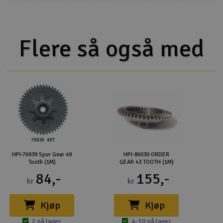
Flere så også med
HPI-76939 Spur Gear 49
HPI-86030 ORDER
Tooth (1M)
GEAR 43 TOOTH (1M)
84,-
155,-
kr
kr
Kjøp
Kjøp
2 på lager
4-10 på lager