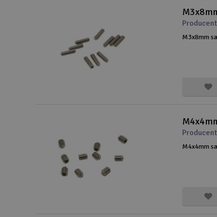
M3x8mm 
Slot racing
Producent
Smarthjem, leg og hobby
M3x8mm sæt 
Solenergi
Værktøj, udstyr og tilbehør
Gavekort
M4x4mm 
Producent
M4x4mm sæt 