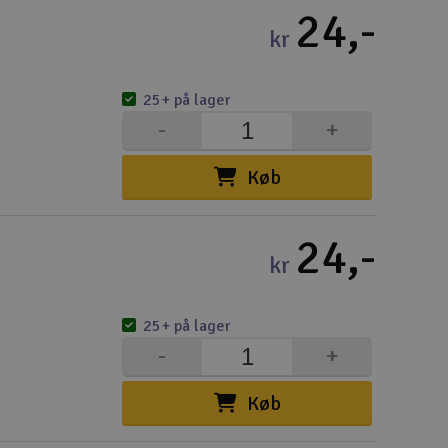
Cou
24,-
kr
25+ på lager
-
+
Indkøb
Køb
Du kan saml
Vi beregner
24,-
kr
Alle priser 
Din forsend
25+ på lager
Ski
-
+
Køb
Gav
Hen