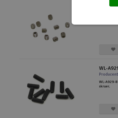
M5x5mm 
Producent
M5x5mm sæt
WL-A929
Producent
WL-A929-85
skruer.