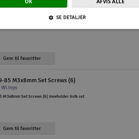
OK
AFVIS ALLE
sæt skrue skrue (10stk)
 Ultimate Racing
SE DETALJER
 skrue skrue (10stk)
Gem til favoritter
-85 M3x8mm Set Screws (6)
 WLtoys
 M3x8mm Set Screws (6) inneholder 6stk set
Gem til favoritter