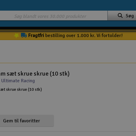
Søg
Fragtfri
bestilling over 1.000 kr. Vi fortolder!
 sæt skrue skrue (10 stk)
 Ultimate Racing
t skrue skrue (10 stk)
Gem til favoritter