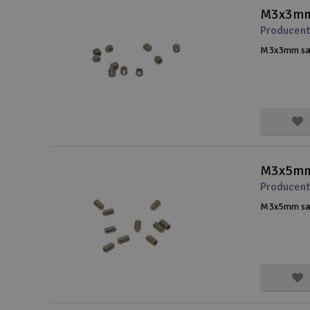
M3x3mm 
Droner til FPV
Producent
Fly
M3x3mm sæt 
Helikopter
Kameraudstyr
Modelbygg og byggesæt
Modeljernbane
M3x5mm 
Producent
Motor & tilbehør
M3x5mm sæt
Outlet
Radio udstyr
Raketter
Scooter & elkøretøj