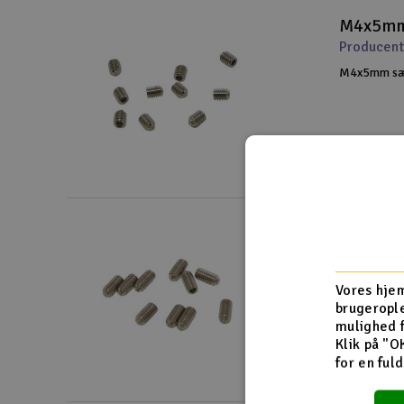
M4x5mm 
Producent
M4x5mm sæt
M4x8mm 
Producent
M4x8mm sæt 
Vores hjem
brugerople
mulighed 
Klik på "O
for en ful