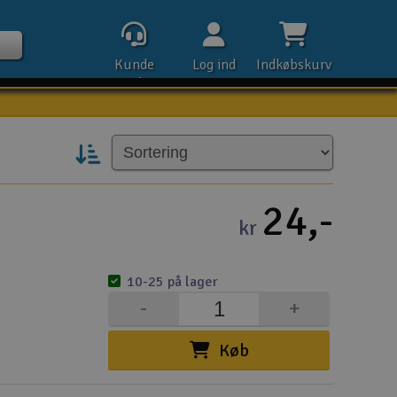
Kunde
Log ind
Indkøbskurv
service
Kontak
24,-
kr
Åbn
10-25 på lager
Kla
-
+
E-m
Køb
Tel