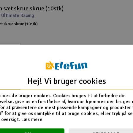
sæt skrue skrue (10stk)
 Ultimate Racing
 skrue skrue (10stk)
Gem til favoritter
sæt skrue skrue (10 stk)
Hej! Vi bruger cookies
 Ultimate Racing
skrue skrue (10 stk)
meside bruger cookies. Cookies bruges til at forbedre din
velse, give os en forståelse af, hvordan hjemmesiden bruges 
for at præsentere de mest passende kampagner og produkter f
K" for at give os samtykke til at bruge cookies, eller tryk på s
d oversigt.
Læs mere
Gem til favoritter