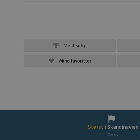
Mest solgt
Mine favoritter
Størst
i Skandinavien
Om os