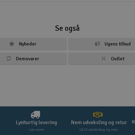
Se også
Nyheder
Ugens tilbud
Demovarer
Outlet
K
Lynhurtig levering
Nem udveksling og retur
Læs mere
Gå til udveksling og retur