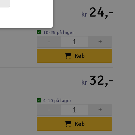
24,-
kr
10-25 på lager
-
+
Køb
32,-
kr
4-10 på lager
-
+
Køb