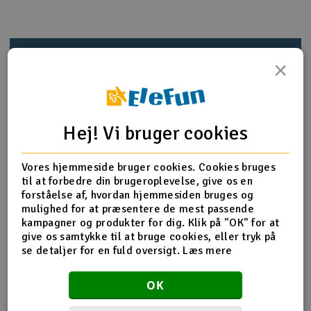
Radio udstyr
Produktinfo
Tip din ven
Anmeldelser
Raketter
×
Scooter & elkøretøj
Produkt information
Hej! Vi bruger cookies
Slot racing
1985 Teflon Washers 5x8x0,5mm(20pcs)
Smarthjem, leg og hobby
Vores hjemmeside bruger cookies. Cookies bruges
I
til at forbedre din brugeroplevelse, give os en
forståelse af, hvordan hjemmesiden bruges og
Solenergi
Du
mulighed for at præsentere de mest passende
Flere detaljer
Vi
kampagner og produkter for dig. Klik på "OK" for at
Værktøj, udstyr og tilbehør
give os samtykke til at bruge cookies, eller tryk på
Produktet er
Reservedeler Traxxas
se detaljer for en fuld oversigt.
Læs mere
forbundet med
Al
Gavekort
Del af PartFinder
Traxxas 4-Tec Drift 2WD Mustang
Di
OK
1/10 RTR Blue
Traxxas 4-Tec Drift 2WD Mustang
1/10 RTR Red
Traxxas Slash 4x4 BL-2S RTR TQ