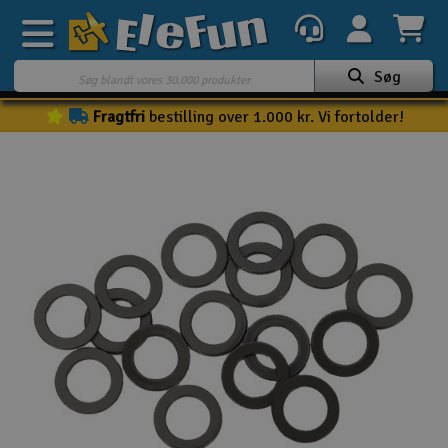
Søg
Fragtfri
bestilling over 1.000 kr. Vi fortolder!
Ugens tilbud
Outlet
Mine favoritter
K
Gavekort
3D-print
Batteri & ladere
Biler
Både