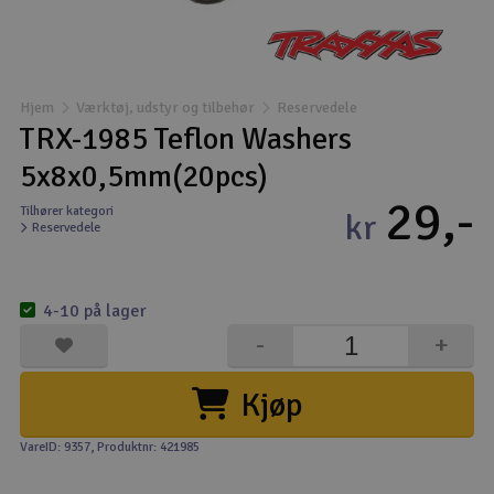
Droner
Droner til FPV
Hjem
Værktøj, udstyr og tilbehør
Reservedele
TRX-1985 Teflon Washers
Fly
5x8x0,5mm(20pcs)
29,-
Helikopter
Tilhører kategori
kr
Reservedele
Kameraudstyr
V
4-10 på lager
Modelbygg og byggesæt
-
+
Modeljernbane
Kjøp
Motor & tilbehør
VareID: 9357
, Produktnr: 421985
Outlet