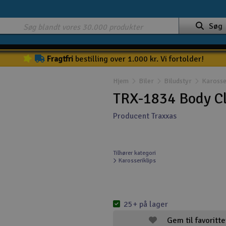
Søg
Fragtfri
bestilling over 1.000 kr. Vi fortolder!
Hjem
Biler
Biludstyr
Karosse
TRX-1834 Body Cl
Producent Traxxas
Tilhører kategori
Karosseriklips
25+ på lager
Gem til favoritte