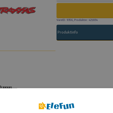
VareID: 9356
, Produktnr: 421834
Produktinfo
Traxxas
o 1/16 4WD Brushed
o 1/16 4WD Brushed
o 1/16 4WD Brushed
Sport High Trail Blue