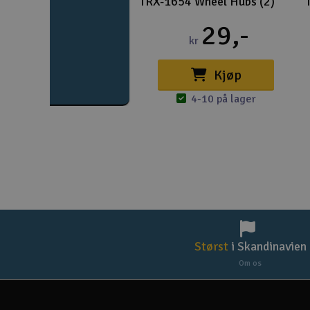
TRX-1654 Wheel Hubs (2)
29,-
kr
Kjøp
4-10 på lager
Størst
i Skandinavien
Om os