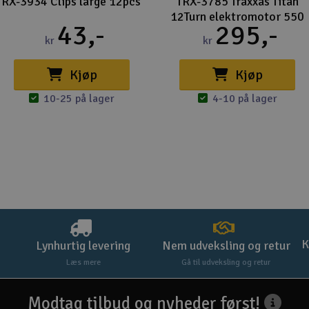
TRX-3934 Clips large 12pcs
TRX-3785 Traxxas Titan
12Turn elektromotor 550
43,-
295,-
kr
kr
Kjøp
Kjøp
10-25 på lager
4-10 på lager
K
Lynhurtig levering
Nem udveksling og retur
Læs mere
Gå til udveksling og retur
Modtag tilbud og nyheder først!