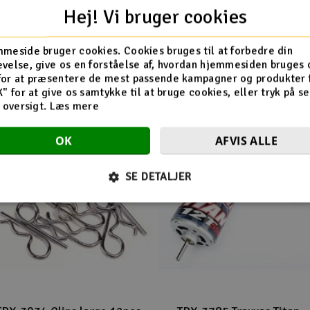
Sport High Trail Red
Hej! Vi bruger cookies
meside bruger cookies. Cookies bruges til at forbedre din
velse, give os en forståelse af, hvordan hjemmesiden bruges 
Flere så også med
for at præsentere de mest passende kampagner og produkter f
K" for at give os samtykke til at bruge cookies, eller tryk på s
d oversigt.
Læs mere
OK
AFVIS ALLE
SE DETALJER