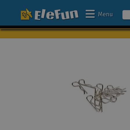
Menu
Ugens tilbud
Outlet
Mine favoritter
Gavekort
3D-print
Batteri & ladere
Biler
Både
Droner