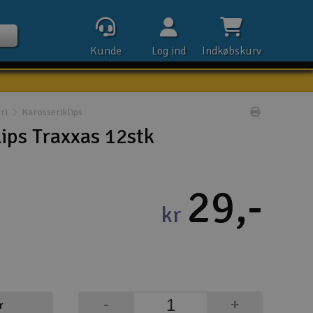
Kunde
Log ind
Indkøbskurv
service
ri
Karosseriklips
Udskriv pr
ips Traxxas 12stk
Kontak
29,-
Åbn
kr
Kla
E-m
Tel
-
+
r