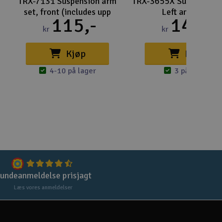
TRX-7131 Suspension arm
TRX-3655X Suspension
set, front (includes upp
Left and Righ
115,-
142,-
Gem
kr
kr
Uds
Kjøp
Kjøp
Tøm
4-10 på lager
3 på lager
undeanmeldelse prisjagt
Læs vores anmeldelser