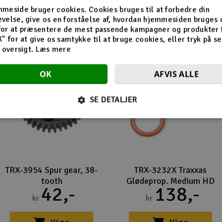
Flere så også med
meside bruger cookies. Cookies bruges til at forbedre din
velse, give os en forståelse af, hvordan hjemmesiden bruges 
for at præsentere de mest passende kampagner og produkter f
K" for at give os samtykke til at bruge cookies, eller tryk på s
d oversigt.
Læs mere
OK
AFVIS ALLE
SE DETALJER
TRX-3954 Spur gear, 38-
TRX-3232X Traxxas
tooth
Glødeprop. Medium HD
42,-
138,-
kr
kr