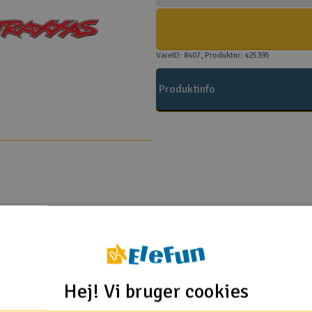
VareID: 8407
, Produktnr: 425395
Produktinfo
Traxxas
Hej! Vi bruger cookies