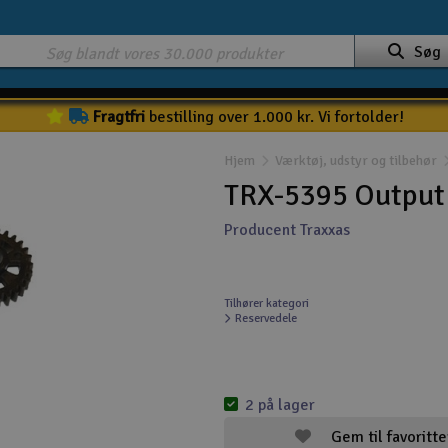
Søg
Fragtfri
bestilling over 1.000 kr. Vi fortolder!
Hjem
Værktøj, udstyr og tilbehør
TRX-5395 Output 
Producent Traxxas
Tilhører kategori
Reservedele
2 på lager
Gem til favoritte