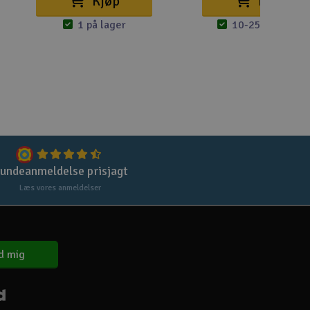
Kjøp
Kjøp
1 på lager
10-25 på lager
Gem
Uds
Tøm
undeanmeldelse prisjagt
Læs vores anmeldelser
d mig