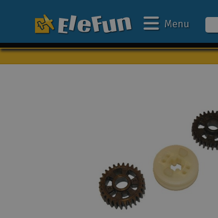
Menu
Ugens tilbud
Outlet
Mine favoritter
Gavekort
3D-print
Batteri & ladere
Biler
Både
Droner