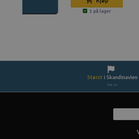
Kjøp
1 på lager
Størst
i Skandinavien
Om os