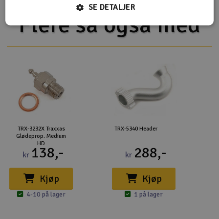
SE DETALJER
Flere så også med
TRX-3232X Traxxas
TRX-5340 Header
Glødeprop. Medium
HD
138,-
288,-
kr
kr
Kjøp
Kjøp
4-10 på lager
1 på lager