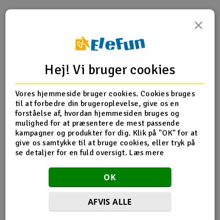
Radio udstyr
×
Produktinfo
Tip din ven
Anmeldelser
Raketter
Hej! Vi bruger cookies
Scooter & elkøretøj
Produkt information
Slot racing
Vores hjemmeside bruger cookies. Cookies bruges
til at forbedre din brugeroplevelse, give os en
forståelse af, hvordan hjemmesiden bruges og
Smarthjem, leg og hobby
I
mulighed for at præsentere de mest passende
kampagner og produkter for dig. Klik på "OK" for at
Solenergi
Flere detaljer
give os samtykke til at bruge cookies, eller tryk på
Du
se detaljer for en fuld oversigt.
Læs mere
Vi
Produktet er
Reservedeler Traxxas
Værktøj, udstyr og tilbehør
forbundet med
OK
Del af PartFinder
Traxxas Slash 4x4 BL-2S RTR TQ
Al
Gavekort
Green
Traxxas Slash 4x4 BL-2S RTR TQ Red
Di
AFVIS ALLE