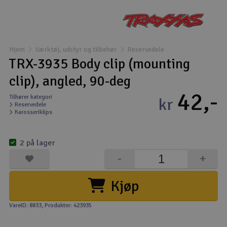
Droner
Droner til FPV
Hjem
Værktøj, udstyr og tilbehør
Reservedele
TRX-3935 Body clip (mounting
Fly
clip), angled, 90-deg
42,-
Helikopter
Tilhører kategori
kr
Reservedele
Karosseriklips
Kameraudstyr
V
2 på lager
Modelbygg og byggesæt
-
+
Modeljernbane
Kjøp
Motor & tilbehør
VareID: 8833
, Produktnr: 423935
Outlet