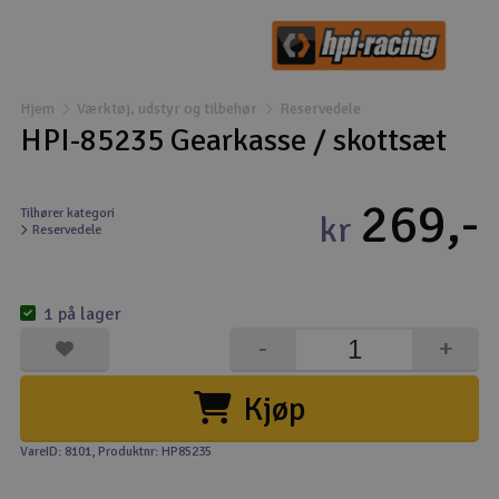
Droner
Droner til FPV
Hjem
Værktøj, udstyr og tilbehør
Reservedele
HPI-85235 Gearkasse / skottsæt
Fly
269,-
Helikopter
Tilhører kategori
kr
Reservedele
Kameraudstyr
V
1 på lager
Modelbygg og byggesæt
-
+
Modeljernbane
Kjøp
Motor & tilbehør
VareID: 8101
, Produktnr: HP85235
Outlet