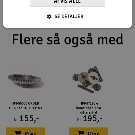
AFVIS ALLE
HPI Savage XL 5.9 V2 2.4GHz
HPI Savage XL Flux V2 2.4GHz
SE DETALJER
Flere så også med
HPI-86030 ORDER
HPI-87193 4
GEAR 43 TOOTH (1M)
kommando gear
differential
155,-
195,-
kr
kr
Kjøp
Kjøp