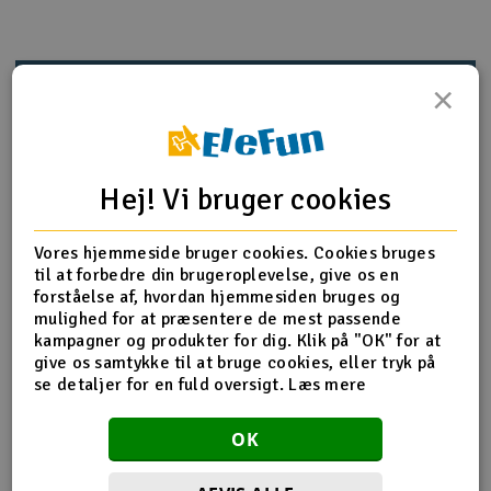
Radio udstyr
Produktinfo
Tip din ven
Anmeldelser
×
Raketter
Scooter & elkøretøj
Hej! Vi bruger cookies
Produkt information
Slot racing
85235 Gearkasse / skudsæt
Vores hjemmeside bruger cookies. Cookies bruges
Smarthjem, leg og hobby
I
til at forbedre din brugeroplevelse, give os en
forståelse af, hvordan hjemmesiden bruges og
Solenergi
mulighed for at præsentere de mest passende
Du
Flere detaljer
kampagner og produkter for dig. Klik på "OK" for at
Vi
give os samtykke til at bruge cookies, eller tryk på
Værktøj, udstyr og tilbehør
Produktet er
Reservedele HPI
se detaljer for en fuld oversigt.
Læs mere
forbundet med
Al
Gavekort
Del af PartFinder
HPI Savage X 4.6 - RTR
Di
OK
HPI Savage X 4.6 V2 GT-6
HPI Savage X Flux V2 GT-6 - RTR