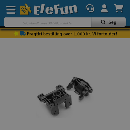
Søg
Fragtfri
bestilling over 1.000 kr. Vi fortolder!
Ugens tilbud
Outlet
Mine favoritter
K
Gavekort
3D-print
Batteri & ladere
Biler
Både