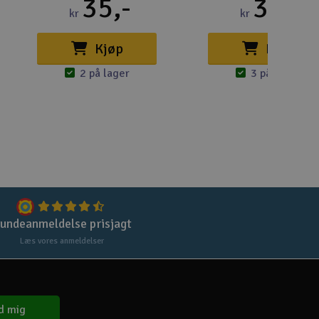
35,-
36,-
kr
kr
Gem
Kjøp
Kjøp
Uds
2 på lager
3 på lager
Tøm
undeanmeldelse prisjagt
Læs vores anmeldelser
d mig