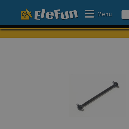
Menu
Ugens tilbud
Outlet
Mine favoritter
Gavekort
3D-print
Batteri & ladere
Biler
Både
Droner