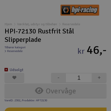
Droner
Droner til FPV
Hjem
Værktøj, udstyr og tilbehør
Reservedele
HPI-72130 Rustfrit Stål
Fly
Slipperplade
46,-
Helikopter
Tilhører kategori
kr
Reservedele
Kameraudstyr
V
Udsolgt
Modelbygg og byggesæt
-
+
Modeljernbane
Overvåge
Motor & tilbehør
VareID: 2302
, Produktnr: HP72130
Outlet