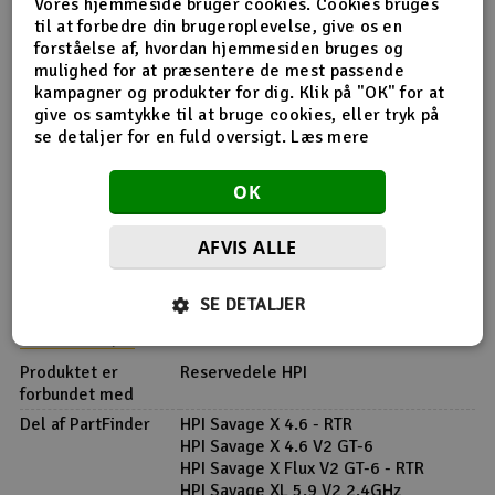
Vores hjemmeside bruger cookies. Cookies bruges
til at forbedre din brugeroplevelse, give os en
forståelse af, hvordan hjemmesiden bruges og
mulighed for at præsentere de mest passende
Produktinfo
Tip din ven
Anmeldelser
kampagner og produkter for dig. Klik på "OK" for at
give os samtykke til at bruge cookies, eller tryk på
se detaljer for en fuld oversigt.
Læs mere
Produkt information
OK
AFVIS ALLE
72130 Rustfrit stål Slipperplade
SE DETALJER
Flere detaljer
Produktet er
Reservedele HPI
forbundet med
Del af PartFinder
HPI Savage X 4.6 - RTR
HPI Savage X 4.6 V2 GT-6
HPI Savage X Flux V2 GT-6 - RTR
HPI Savage XL 5.9 V2 2.4GHz