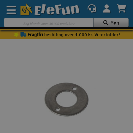
Søg
Fragtfri
bestilling over 1.000 kr. Vi fortolder!
Ugens tilbud
Outlet
Mine favoritter
K
Gavekort
3D-print
Batteri & ladere
Biler
Både