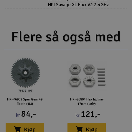
HPI Savage XL Flux V2 2.4GHz
Flere så også med
HPI-76939 Spur Gear 49
HPI-86804 Hex hjulnav
Tooth (1M)
17mm (sølv)
84,-
121,-
kr
kr
Kjøp
Kjøp