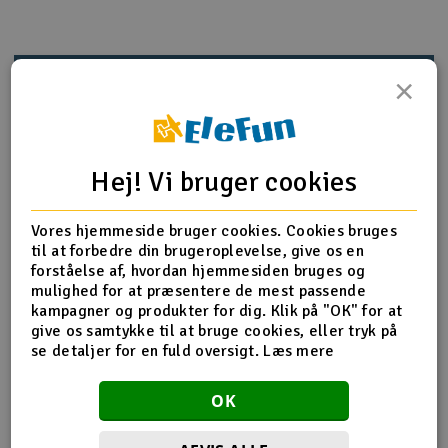
Radio udstyr
Produktinfo
Tip din ven
Anmeldelser
×
Raketter
Scooter & elkøretøj
Hej! Vi bruger cookies
Produkt information
Slot racing
B032 kuglelejer 10x16x5mm 2 stk
Vores hjemmeside bruger cookies. Cookies bruges
Smarthjem, leg og hobby
I
til at forbedre din brugeroplevelse, give os en
forståelse af, hvordan hjemmesiden bruges og
Solenergi
mulighed for at præsentere de mest passende
Du
Flere detaljer
kampagner og produkter for dig. Klik på "OK" for at
Vi
give os samtykke til at bruge cookies, eller tryk på
Værktøj, udstyr og tilbehør
Produktet er
Reservedele HPI
se detaljer for en fuld oversigt.
Læs mere
forbundet med
Al
Gavekort
Del af PartFinder
HPI Savage X 4.6 - RTR
Di
OK
HPI Savage X 4.6 V2 GT-6
HPI Savage X Flux V2 GT-6 - RTR