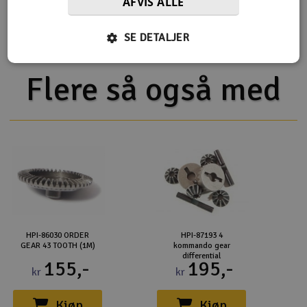
AFVIS ALLE
HPI Savage XL 5.9 V2 2.4GHz
HPI Savage XL Flux V2 2.4GHz
SE DETALJER
Flere så også med
HPI-86030 ORDER
HPI-87193 4
GEAR 43 TOOTH (1M)
kommando gear
differential
155,-
195,-
kr
kr
Kjøp
Kjøp