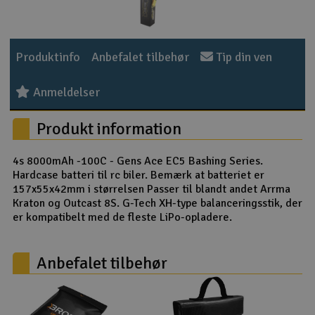
Radio udstyr
Produktinfo
Anbefalet tilbehør
Tip din ven
Raketter
Anmeldelser
Scooter & elkøretøj
Produkt information
Slot racing
4s 8000mAh -100C - Gens Ace EC5 Bashing Series.
Smarthjem, leg og hobby
I
Hardcase batteri til rc biler. Bemærk at batteriet er
157x55x42mm i størrelsen Passer til blandt andet Arrma
Solenergi
Kraton og Outcast 8S. G-Tech XH-type balanceringsstik, der
Du
er kompatibelt med de fleste LiPo-opladere.
Vi
Værktøj, udstyr og tilbehør
Anbefalet tilbehør
Al
Gavekort
Di