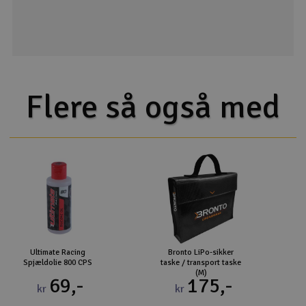
Flere så også med
Ultimate Racing
Bronto LiPo-sikker
Spjældolie 800 CPS
taske / transport taske
(M)
69,-
175,-
kr
kr