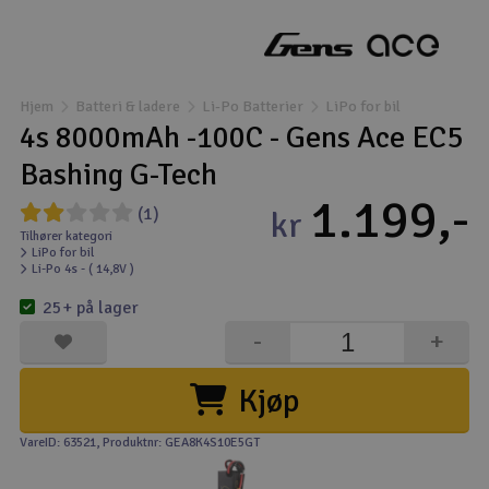
Droner
Droner til FPV
Hjem
Batteri & ladere
Li-Po Batterier
LiPo for bil
4s 8000mAh -100C - Gens Ace EC5
Fly
Bashing G-Tech
1.199,-
Helikopter
(1)
kr
Tilhører kategori
LiPo for bil
Kameraudstyr
Li-Po 4s - ( 14,8V )
V
25+ på lager
Modelbygg og byggesæt
-
+
Modeljernbane
Kjøp
Motor & tilbehør
VareID: 63521
, Produktnr: GEA8K4S10E5GT
Outlet