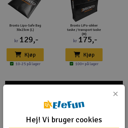
Bronto Lipo-Safe Bag
Bronto LiPo-sikker
30x23cm (L)
taske / transport taske
(M)
129,-
175,-
kr
kr
Kjøp
Kjøp
10-25 på lager
100+ på lager
×
Hej! Vi bruger cookies