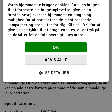
Vores hjemmeside bruger cookies. Cookies bruges
til at forbedre din brugeroplevelse, give os en
forståelse af, hvordan hjemmesiden bruges og
mulighed for at præsentere de mest passende
kampagner og produkter for dig. Klik på "OK" for at
PS! Produktteksten er maskineoversat fra norsk.
give os samtykke til at bruge cookies, eller tryk på
se detaljer for en fuld oversigt.
Læs mere
G-Tech
OK
Har du en G-tech oplader og batteri, vil opladeren
kommunikere med batteriet via balancestikket. Her
modtager opladeren information om batteriet såsom
AFVIS ALLE
celletal, spænding, kapacitet og helbred. Laderne vælger
så automatisk det korrekte ladeprogram og ladestyrke.
SE DETALJER
Ladestyrken kan ændres manuelt efter opstart, hvis det er
nødvendigt. G-Tech-stikket er kompatibelt med
almindelige LiPo-opladere med XH-balanceringsport, så du
kan oplade dette batteri på samme måde som almindelige
LiPo-batterier.
Specifikationer:
Kapacitet:
8000 MAh