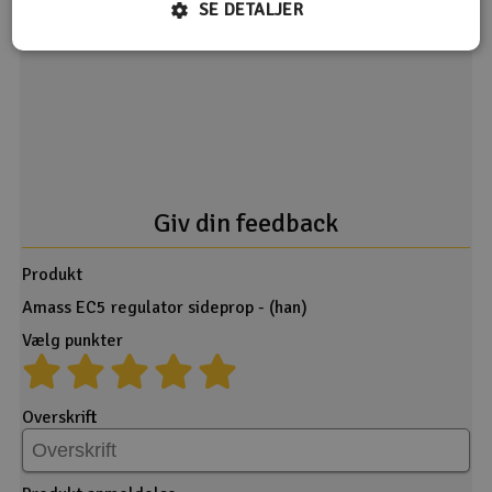
SE DETALJER
Desværre ingen feedback på dette produkt endnu.
Giv din feedback
Produkt
Amass EC5 regulator sideprop - (han)
Vælg punkter
Overskrift