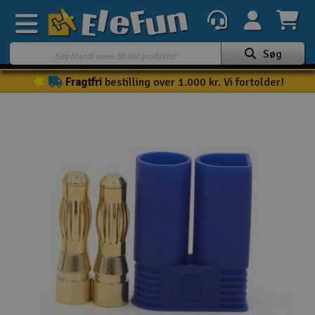
Søg
Fragtfri
bestilling over 1.000 kr. Vi fortolder!
Ugens tilbud
Outlet
Mine favoritter
K
Gavekort
3D-print
Batteri & ladere
Biler
Både