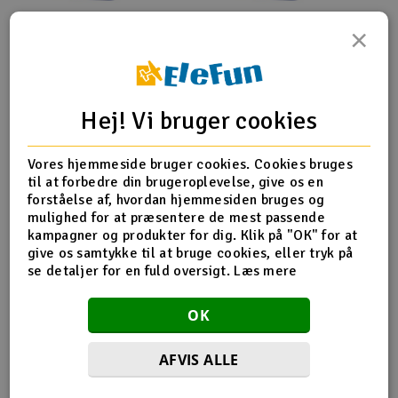
×
Amass EC5
Fuse EC5
Batterisidestik - (hun)
batterisidestik - (hun)
27,-
29,-
kr
kr
Hej! Vi bruger cookies
Kjøp
Kjøp
100+ på lager
100+ på lager
Vores hjemmeside bruger cookies. Cookies bruges
til at forbedre din brugeroplevelse, give os en
forståelse af, hvordan hjemmesiden bruges og
mulighed for at præsentere de mest passende
kampagner og produkter for dig. Klik på "OK" for at
give os samtykke til at bruge cookies, eller tryk på
Flere detaljer
se detaljer for en fuld oversigt.
Læs mere
Kontakt type
EC5
OK
Produktanmeldelser
AFVIS ALLE