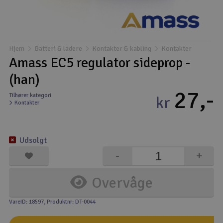
Droner
Droner til FPV
Hjem
Batteri & ladere
Kontakter & kabling
Kontakter
Amass EC5 regulator sideprop -
Fly
(han)
27,-
Helikopter
Tilhører kategori
kr
Kontakter
Kameraudstyr
V
Udsolgt
Modelbygg og byggesæt
-
+
Modeljernbane
Overvåge
Motor & tilbehør
VareID: 18597
, Produktnr: DT-0044
Outlet