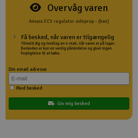
Overvåg varen
Radio udstyr
Amass EC5 regulator sideprop - (han)
Raketter
Få besked, når varen er tilgængelig
Scooter & elkøretøj
Tilmeld dig og modtag en e-mail, når varen er på lager.
Beskeden er kun en venlig påmindelse og giver ingen
forpligtelse til at købe.
Slot racing
Din email adresse
Smarthjem, leg og hobby
I
Med besked
Solenergi
Du
Vi
Værktøj, udstyr og tilbehør
Giv mig besked
Al
Gavekort
Di