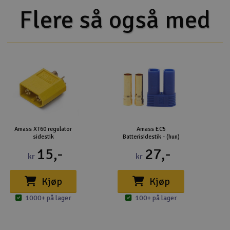
Flere så også med
Amass XT60 regulator
Amass EC5
sidestik
Batterisidestik - (hun)
15,-
27,-
kr
kr
Kjøp
Kjøp
1000+ på lager
100+ på lager