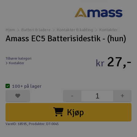
Droner
Droner til FPV
Hjem
Batteri & ladere
Kontakter & kabling
Kontakter
Amass EC5 Batterisidestik - (hun)
Fly
27,-
Helikopter
Tilhører kategori
kr
Kontakter
Kameraudstyr
V
100+ på lager
Modelbygg og byggesæt
-
+
Modeljernbane
Kjøp
Motor & tilbehør
VareID: 18595
, Produktnr: DT-0045
Outlet