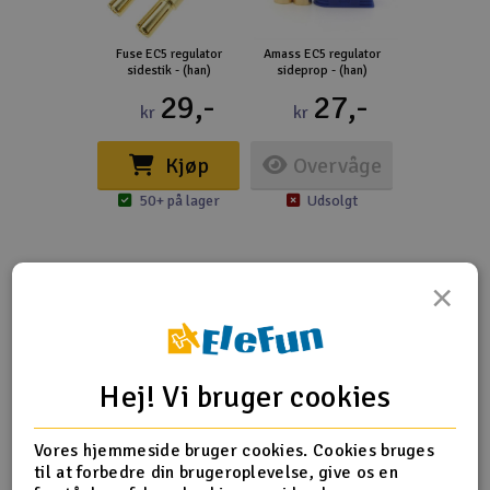
Fuse EC5 regulator
Amass EC5 regulator
sidestik - (han)
sideprop - (han)
29,-
27,-
kr
kr
Kjøp
Overvåge
50+ på lager
Udsolgt
×
Flere detaljer
Kontakt type
EC5
Hej! Vi bruger cookies
Produktanmeldelser
Vores hjemmeside bruger cookies. Cookies bruges
til at forbedre din brugeroplevelse, give os en