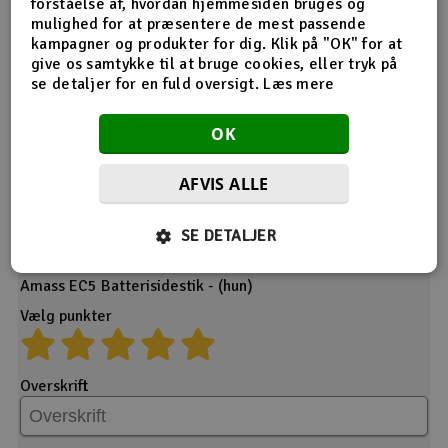
forståelse af, hvordan hjemmesiden bruges og
mulighed for at præsentere de mest passende
Desværre ingen feedback på dette produkt endnu.
kampagner og produkter for dig. Klik på "OK" for at
give os samtykke til at bruge cookies, eller tryk på
se detaljer for en fuld oversigt.
Læs mere
OK
AFVIS ALLE
Giv din feedback
SE DETALJER
Produkt
Amass EC5 Batterisidestik - (hun)
Vælg punkter
Overskrift