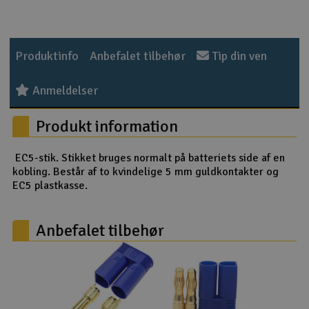
Radio udstyr
Produktinfo
Anbefalet tilbehør
Tip din ven
Raketter
Anmeldelser
Scooter & elkøretøj
Produkt information
Slot racing
EC5-stik. Stikket bruges normalt på batteriets side af en
Smarthjem, leg og hobby
I
kobling. Består af to kvindelige 5 mm guldkontakter og
EC5 plastkasse.
Solenergi
Du
Vi
Anbefalet tilbehør
Værktøj, udstyr og tilbehør
Al
Gavekort
Di