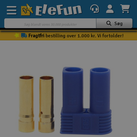
Søg
Fragtfri
bestilling over 1.000 kr. Vi fortolder!
Ugens tilbud
Outlet
Mine favoritter
K
Gavekort
3D-print
Batteri & ladere
Biler
Både