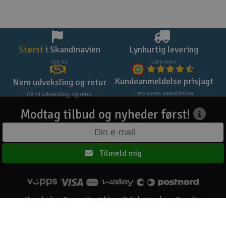
Størst
i Skandinavien
Lynhurtig levering
Om os
Læs mere
Kundeanmeldelse prisjagt
Nem udveksling og retur
Læs vores anmeldelser
Gå til udveksling og retur
Modtag tilbud og nyheder først!
Tilmeld mig
Hovedsiden
Om os
Kontakt os
Købsbetingelser
Privatliv