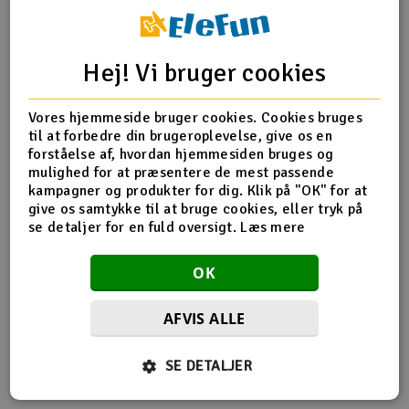
Radio udstyr
Hej! Vi bruger cookies
Produktinfo
Tip din ven
Anmeldelser
Raketter
Vores hjemmeside bruger cookies. Cookies bruges
Scooter & elkøretøj
til at forbedre din brugeroplevelse, give os en
forståelse af, hvordan hjemmesiden bruges og
Produkt information
Slot racing
mulighed for at præsentere de mest passende
kampagner og produkter for dig. Klik på "OK" for at
give os samtykke til at bruge cookies, eller tryk på
APC 17 * 8. Kvalitetspropell fra APC.
Smarthjem, leg og hobby
I
se detaljer for en fuld oversigt.
Læs mere
Solenergi
Du
OK
Vi
Værktøj, udstyr og tilbehør
AFVIS ALLE
Flere så også med
Al
Gavekort
Di
SE DETALJER