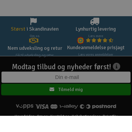
Størst
i Skandinavien
Lynhurtig levering
Om os
Læs mere
Kundeanmeldelse prisjagt
Nem udveksling og retur
Læs vores anmeldelser
Gå til udveksling og retur
Modtag tilbud og nyheder først!
Tilmeld mig
Hovedsiden
Om os
Kontakt os
Købsbetingelser
Privatliv