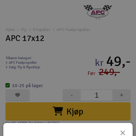
Droner
Droner til FPV
Hjem
Fly
Propeller
APC Fuelpropeller
APC 17x12
Fly
49,-
Helikopter
Tilhører kategori
kr
APC Fuelpropeller
Salg: Fly & flyudstyr
249,-
Kameraudstyr
Før
V
10-25 på lager
Modelbygg og byggesæt
-
+
Modeljernbane
Kjøp
Motor & tilbehør
VareID: 10368
, Produktnr: LP17012
×
Outlet