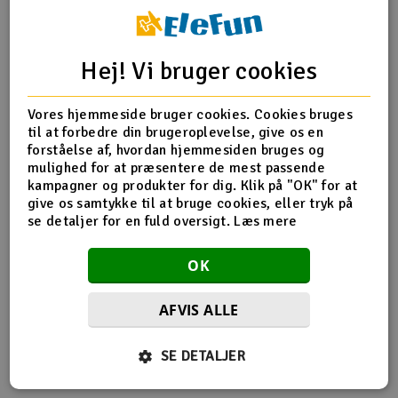
Radio udstyr
Hej! Vi bruger cookies
Produktinfo
Tip din ven
Anmeldelser
Raketter
Vores hjemmeside bruger cookies. Cookies bruges
Scooter & elkøretøj
til at forbedre din brugeroplevelse, give os en
forståelse af, hvordan hjemmesiden bruges og
Produkt information
Slot racing
mulighed for at præsentere de mest passende
kampagner og produkter for dig. Klik på "OK" for at
give os samtykke til at bruge cookies, eller tryk på
APC 17x12
Smarthjem, leg og hobby
I
se detaljer for en fuld oversigt.
Læs mere
Solenergi
Du
OK
Vi
Værktøj, udstyr og tilbehør
AFVIS ALLE
Flere så også med
Al
Gavekort
Di
SE DETALJER