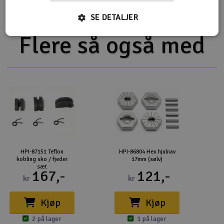
SE DETALJER
Flere så også med
HPI-87151 Teflon
HPI-86804 Hex hjulnav
kobling sko / fjeder
17mm (sølv)
sæt
167,-
121,-
kr
kr
Kjøp
Kjøp
2 på lager
1 på lager