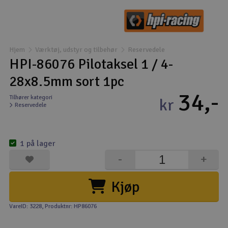
Droner
Droner til FPV
Hjem
Værktøj, udstyr og tilbehør
Reservedele
HPI-86076 Pilotaksel 1 / 4-
Fly
28x8.5mm sort 1pc
34,-
Helikopter
Tilhører kategori
kr
Reservedele
Kameraudstyr
V
1 på lager
Modelbygg og byggesæt
-
+
Modeljernbane
Kjøp
Motor & tilbehør
VareID: 3228
, Produktnr: HP86076
Outlet