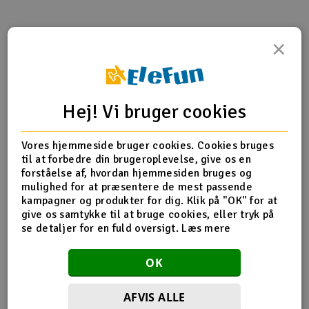
Radio udstyr
×
Produktinfo
Tip din ven
Anmeldelser
Raketter
Scooter & elkøretøj
Hej! Vi bruger cookies
Produkt information
Slot racing
Vores hjemmeside bruger cookies. Cookies bruges
86076 Pilotaksel 1 / 4-28x8.5mm sort 1pc
til at forbedre din brugeroplevelse, give os en
Smarthjem, leg og hobby
I
forståelse af, hvordan hjemmesiden bruges og
mulighed for at præsentere de mest passende
Solenergi
kampagner og produkter for dig. Klik på "OK" for at
Du
Flere detaljer
give os samtykke til at bruge cookies, eller tryk på
Vi
se detaljer for en fuld oversigt.
Læs mere
Værktøj, udstyr og tilbehør
Produktet er
Reservedele HPI
forbundet med
OK
Al
Gavekort
Del af PartFinder
HPI Savage X 4.6 - RTR
Di
HPI Savage X 4.6 V2 GT-6
AFVIS ALLE
HPI Savage XL 5.9 V2 2.4GHz