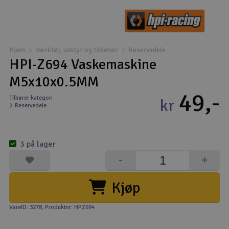
Droner
Droner til FPV
Hjem
Værktøj, udstyr og tilbehør
Reservedele
HPI-Z694 Vaskemaskine
Fly
M5x10x0.5MM
49,-
Helikopter
Tilhører kategori
kr
Reservedele
Kameraudstyr
V
3 på lager
Modelbygg og byggesæt
-
+
Modeljernbane
Kjøp
Motor & tilbehør
VareID: 3278
, Produktnr: HPZ694
Outlet