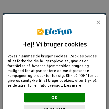
Radio udstyr
Produktinfo
Tip din ven
Anmeldelser
×
Raketter
Scooter & elkøretøj
Hej! Vi bruger cookies
Produkt information
Slot racing
Z694 Vaskemaskine M5x10x0,5MM
Vores hjemmeside bruger cookies. Cookies bruges
Smarthjem, leg og hobby
I
til at forbedre din brugeroplevelse, give os en
forståelse af, hvordan hjemmesiden bruges og
Solenergi
mulighed for at præsentere de mest passende
Du
Flere detaljer
kampagner og produkter for dig. Klik på "OK" for at
Vi
give os samtykke til at bruge cookies, eller tryk på
Værktøj, udstyr og tilbehør
Produktet er
Reservedele HPI
se detaljer for en fuld oversigt.
Læs mere
forbundet med
Al
Gavekort
Del af PartFinder
HPI Savage X 4.6 - RTR
Di
OK
HPI Savage X 4.6 V2 GT-6
HPI Savage X Flux V2 GT-6 - RTR