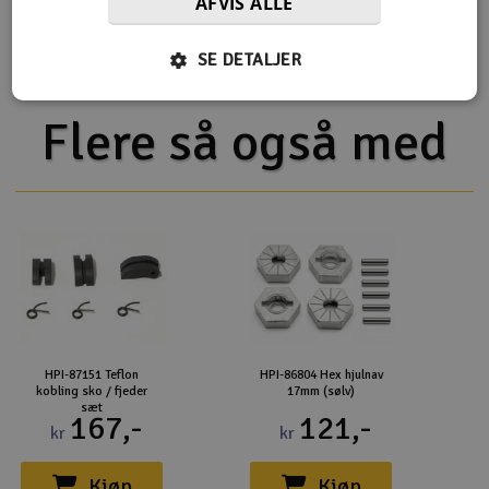
AFVIS ALLE
HPI Savage XL 5.9 V2 2.4GHz
HPI Savage XL Flux V2 2.4GHz
SE DETALJER
Flere så også med
HPI-87151 Teflon
HPI-86804 Hex hjulnav
kobling sko / fjeder
17mm (sølv)
sæt
167,-
121,-
kr
kr
Kjøp
Kjøp