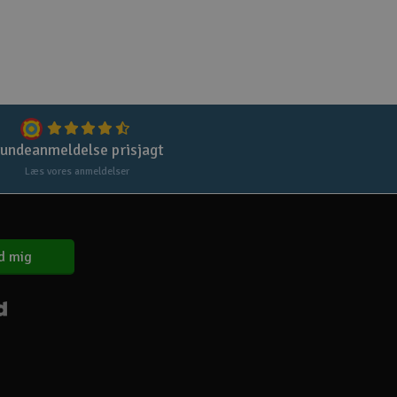
Gem
Uds
Tøm
undeanmeldelse prisjagt
Læs vores anmeldelser
d mig