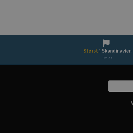
Størst
i Skandinavien
Om os