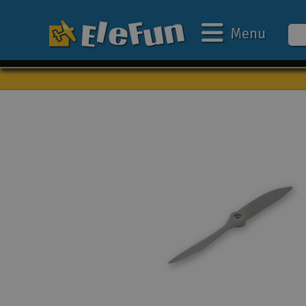
Menu
Ugens tilbud
Outlet
Mine favoritter
Gavekort
3D-print
Batteri & ladere
Biler
Både
Droner