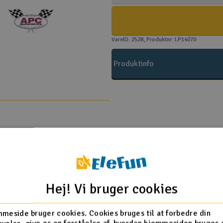
VareID: 2528
, Produktnr: LP14070
Produktinfo
Flere så også med
Hej! Vi bruger cookies
meside bruger cookies. Cookies bruges til at forbedre din