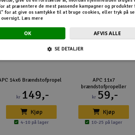
velse, give os en forståelse af, hvordan hjemmesiden bruges 
for at præsentere de mest passende kampagner og produkter f
K" for at give os samtykke til at bruge cookies, eller tryk på s
d oversigt.
Læs mere
OK
AFVIS ALLE
SE DETALJER
APC 14x6 Brændstofpropel
APC 11x7
brændstofpropeller
149,-
59,-
kr
kr
Kjøp
Kjøp
4-10 på lager
10-25 på lager