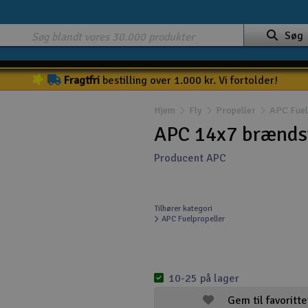
Søg
Fragtfri
bestilling over 1.000 kr. Vi fortolder!
Hjem
Fly
Propeller
APC Fuel
APC 14x7 brændst
Producent APC
Tilhører kategori
APC Fuelpropeller
10-25 på lager
Gem til favoritte