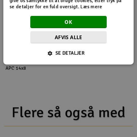
give os samtykke til at bruge cookies, eller tryk på
se detaljer for en fuld oversigt.
Læs mere
OK
Produktinfo
Tip din ven
Anmeldelser
AFVIS ALLE
Produkt information
SE DETALJER
APC 14x8
Flere så også med