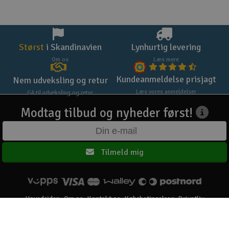
Størst
i Skandinavien
Lynhurtig levering
Om os
Læs mere
Kundeanmeldelse prisjagt
Nem udveksling og retur
Læs vores anmeldelser
Gå til udveksling og retur
Modtag tilbud og nyheder først!
Tilmeld mig
Hovedsiden
Om os
Kontakt os
Købsbetingelser
Privatliv