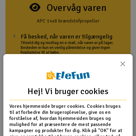
Overvåg varen
Radio udstyr
APC 14x8 brændstofpropeller
Raketter
Få besked, når varen er tilgængelig
Scooter & elkøretøj
Tilmeld dig og modtag en e-mail, når varen er på lager.
Beskeden er kun en venlig påmindelse og giver ingen
forpligtelse til at købe.
Slot racing
×
Din email adresse
Smarthjem, leg og hobby
I
Med besked
Solenergi
Du
Hej! Vi bruger cookies
Vi
Værktøj, udstyr og tilbehør
Giv mig besked
Vores hjemmeside bruger cookies. Cookies bruges
til at forbedre din brugeroplevelse, give os en
Al
Gavekort
forståelse af, hvordan hjemmesiden bruges og
Di
mulighed for at præsentere de mest passende
kampagner og produkter for dig. Klik på "OK" for at