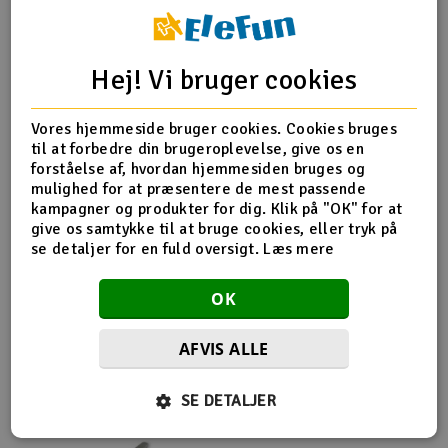
Radio udstyr
Hej! Vi bruger cookies
Produktinfo
Tip din ven
Anmeldelser
Raketter
Vores hjemmeside bruger cookies. Cookies bruges
Scooter & elkøretøj
til at forbedre din brugeroplevelse, give os en
forståelse af, hvordan hjemmesiden bruges og
Produkt information
Slot racing
mulighed for at præsentere de mest passende
kampagner og produkter for dig. Klik på "OK" for at
give os samtykke til at bruge cookies, eller tryk på
APC 16x12E
Smarthjem, leg og hobby
I
se detaljer for en fuld oversigt.
Læs mere
Solenergi
Du
OK
Vi
Værktøj, udstyr og tilbehør
AFVIS ALLE
Flere så også med
Al
Gavekort
Di
SE DETALJER