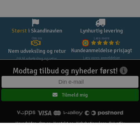
Størst
i Skandinavien
Lynhurtig levering
Om os
Læs mere
Kundeanmeldelse prisjagt
Nem udveksling og retur
Læs vores anmeldelser
Gå til udveksling og retur
Modtag tilbud og nyheder først!
Tilmeld mig
Hovedsiden
Om os
Kontakt os
Købsbetingelser
Privatliv