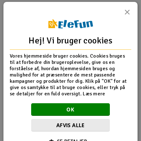
×
Radio udstyr
Produktinfo
Tip din ven
Anmeldelser
Raketter
Hej! Vi bruger cookies
Scooter & elkøretøj
Vores hjemmeside bruger cookies. Cookies bruges
Produkt information
Slot racing
til at forbedre din brugeroplevelse, give os en
forståelse af, hvordan hjemmesiden bruges og
HS1273T Fiberglass Lower Frame Set/1.2mm
Smarthjem, leg og hobby
mulighed for at præsentere de mest passende
I
kampagner og produkter for dig. Klik på "OK" for at
give os samtykke til at bruge cookies, eller tryk på
Solenergi
Du
se detaljer for en fuld oversigt.
Læs mere
Flere detaljer
Vi
Værktøj, udstyr og tilbehør
Produktet er
Reservedeler Align T-Rex 450
OK
forbundet med
Al
Gavekort
AFVIS ALLE
Di