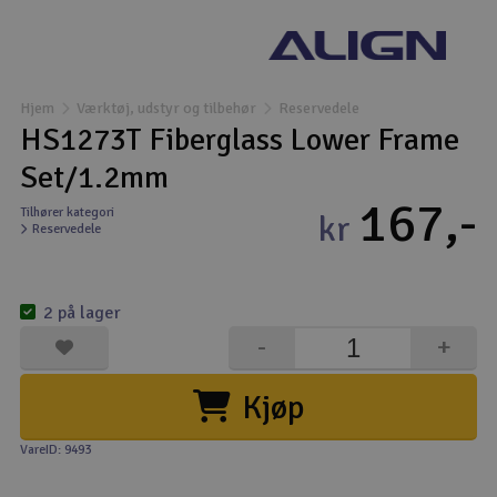
Droner
Droner til FPV
Hjem
Værktøj, udstyr og tilbehør
Reservedele
HS1273T Fiberglass Lower Frame
Fly
Set/1.2mm
167,-
Helikopter
Tilhører kategori
kr
Reservedele
Kameraudstyr
V
2 på lager
Modelbygg og byggesæt
-
+
Modeljernbane
Kjøp
Motor & tilbehør
VareID: 9493
Outlet