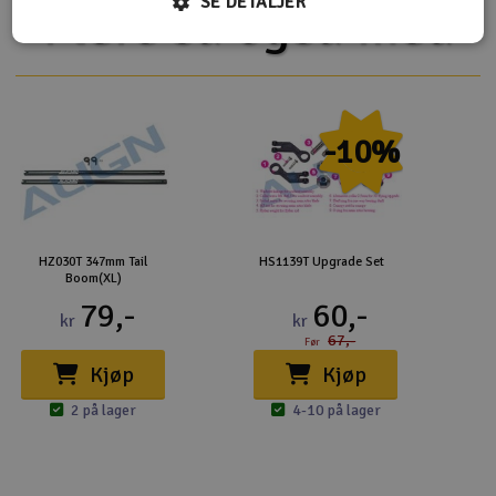
SE DETALJER
Flere så også med
-10%
HZ030T 347mm Tail
HS1139T Upgrade Set
Boom(XL)
79,-
60,-
kr
kr
67,-
Før
Kjøp
Kjøp
2 på lager
4-10 på lager