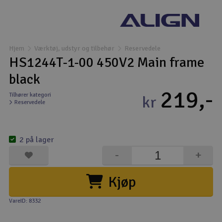
Droner
Droner til FPV
Hjem
Værktøj, udstyr og tilbehør
Reservedele
HS1244T-1-00 450V2 Main frame
Fly
black
219,-
Helikopter
Tilhører kategori
kr
Reservedele
Kameraudstyr
V
2 på lager
Modelbygg og byggesæt
-
+
Modeljernbane
Kjøp
Motor & tilbehør
VareID: 8332
Outlet