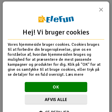
×
Radio udstyr
Produktinfo
Dele
Tip din ven
Raketter
Hej! Vi bruger cookies
Anmeldelser
Scooter & elkøretøj
Vores hjemmeside bruger cookies. Cookies bruges
Produkt information
Slot racing
til at forbedre din brugeroplevelse, give os en
forståelse af, hvordan hjemmesiden bruges og
HS1244T-00 450V2 Main frame black
Smarthjem, leg og hobby
mulighed for at præsentere de mest passende
I
kampagner og produkter for dig. Klik på "OK" for at
give os samtykke til at bruge cookies, eller tryk på
Solenergi
Du
se detaljer for en fuld oversigt.
Læs mere
Flere detaljer
Vi
Værktøj, udstyr og tilbehør
Produktet er
Reservedeler Align T-Rex 450
OK
forbundet med
Al
Gavekort
AFVIS ALLE
Di