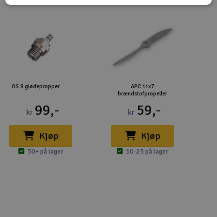
OS 8 glødepropper
APC 11x7
brændstofpropeller
99,-
59,-
kr
kr
Kjøp
Kjøp
50+ på lager
10-25 på lager