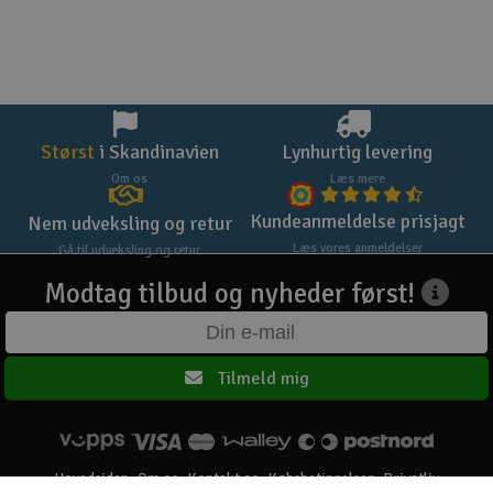
Størst
i Skandinavien
Lynhurtig levering
Om os
Læs mere
Kundeanmeldelse prisjagt
Nem udveksling og retur
Læs vores anmeldelser
Gå til udveksling og retur
Modtag tilbud og nyheder først!
Tilmeld mig
Hovedsiden
Om os
Kontakt os
Købsbetingelser
Privatliv