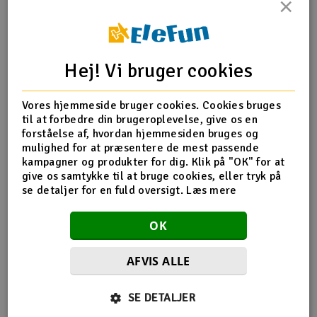
×
Radio udstyr
Produktinfo
Tip din ven
Anmeldelser
Raketter
Hej! Vi bruger cookies
Scooter & elkøretøj
Vores hjemmeside bruger cookies. Cookies bruges
til at forbedre din brugeroplevelse, give os en
Produkt information
Slot racing
forståelse af, hvordan hjemmesiden bruges og
mulighed for at præsentere de mest passende
kampagner og produkter for dig. Klik på "OK" for at
OS Glødestik P8 Kold
Smarthjem, leg og hobby
I
give os samtykke til at bruge cookies, eller tryk på
Kold nok til at overgå det hotteste "varmer". Til Turbo-
se detaljer for en fuld oversigt.
Læs mere
hovedmotorer.
Solenergi
Du
Vi
OK
Værktøj, udstyr og tilbehør
AFVIS ALLE
Al
Gavekort
Flere så også med
Di
SE DETALJER