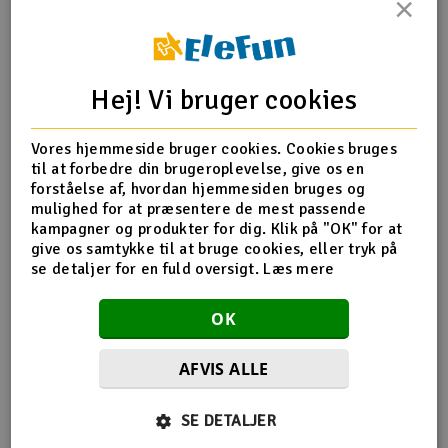
×
Radio udstyr
Produktinfo
Tip din ven
Anmeldelser
Raketter
Hej! Vi bruger cookies
Scooter & elkøretøj
Vores hjemmeside bruger cookies. Cookies bruges
til at forbedre din brugeroplevelse, give os en
Produkt information
Slot racing
forståelse af, hvordan hjemmesiden bruges og
mulighed for at præsentere de mest passende
kampagner og produkter for dig. Klik på "OK" for at
OS Glow Plug Medium P7 Medium
Smarthjem, leg og hobby
I
give os samtykke til at bruge cookies, eller tryk på
En helårs sæson, medium varme stik til Turbo
se detaljer for en fuld oversigt.
Læs mere
hovedmotorer.
Solenergi
Du
Vi
OK
Værktøj, udstyr og tilbehør
AFVIS ALLE
Al
Gavekort
Flere så også med
Di
SE DETALJER