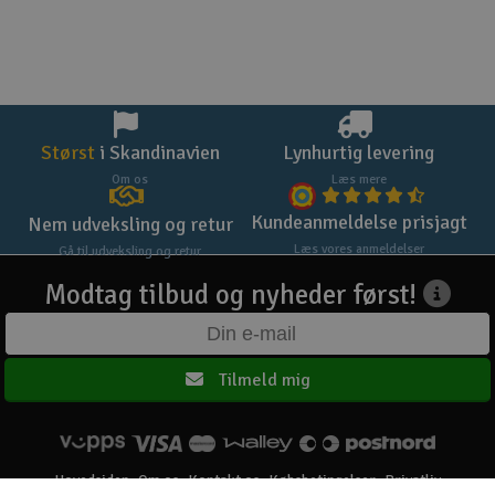
Størst
i Skandinavien
Lynhurtig levering
Om os
Læs mere
Kundeanmeldelse prisjagt
Nem udveksling og retur
Læs vores anmeldelser
Gå til udveksling og retur
Modtag tilbud og nyheder først!
Tilmeld mig
Hovedsiden
Om os
Kontakt os
Købsbetingelser
Privatliv