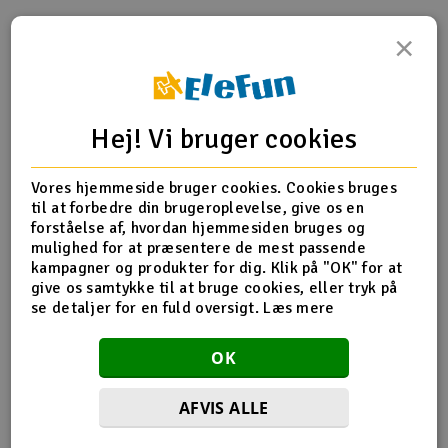
Radio udstyr
×
Produktinfo
Tip din ven
Anmeldelser
Raketter
Hej! Vi bruger cookies
Scooter & elkøretøj
Produkt information
Slot racing
Vores hjemmeside bruger cookies. Cookies bruges
til at forbedre din brugeroplevelse, give os en
forståelse af, hvordan hjemmesiden bruges og
5532 Caster blocks, 30-degree (left & right)/ steering
Smarthjem, leg og hobby
I
mulighed for at præsentere de mest passende
blocks, 30-degree (left & right)
kampagner og produkter for dig. Klik på "OK" for at
Solenergi
give os samtykke til at bruge cookies, eller tryk på
Du
se detaljer for en fuld oversigt.
Læs mere
Vi
Flere detaljer
Værktøj, udstyr og tilbehør
OK
Produktet er
Reservedeler Traxxas
Al
forbundet med
Gavekort
Di
AFVIS ALLE