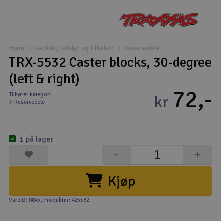
Droner
Droner til FPV
Hjem
Værktøj, udstyr og tilbehør
Reservedele
TRX-5532 Caster blocks, 30-degree
Fly
(left & right)
72,-
Helikopter
Tilhører kategori
kr
Reservedele
Kameraudstyr
V
1 på lager
Modelbygg og byggesæt
-
+
Modeljernbane
Kjøp
Motor & tilbehør
VareID: 8845
, Produktnr: 425532
Outlet