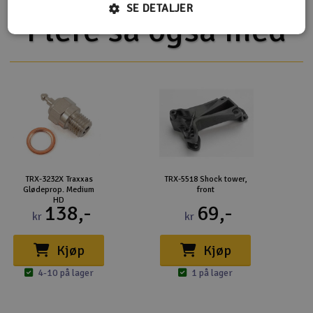
SE DETALJER
Flere så også med
TRX-3232X Traxxas
TRX-5518 Shock tower,
Glødeprop. Medium
front
HD
138,-
69,-
kr
kr
Kjøp
Kjøp
4-10 på lager
1 på lager