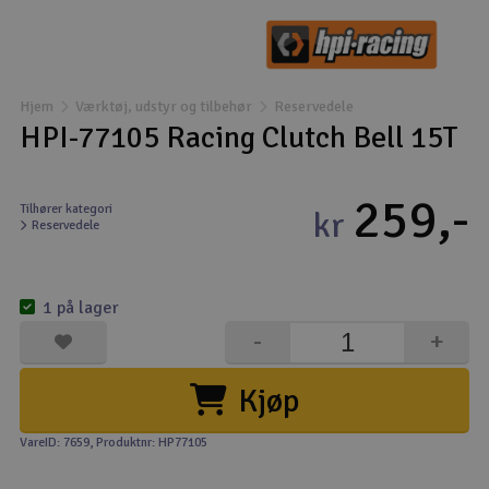
Droner
Droner til FPV
Hjem
Værktøj, udstyr og tilbehør
Reservedele
HPI-77105 Racing Clutch Bell 15T
Fly
259,-
Helikopter
Tilhører kategori
kr
Reservedele
Kameraudstyr
V
1 på lager
Modelbygg og byggesæt
-
+
Modeljernbane
Kjøp
Motor & tilbehør
VareID: 7659
, Produktnr: HP77105
Outlet