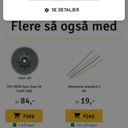
SE DETALJER
Flere så også med
HPI-76939 Spur Gear 49
Antennerør standard 1
Tooth (1M)
stk
84,-
19,-
kr
kr
Kjøp
Kjøp
2 på lager
50+ på lager