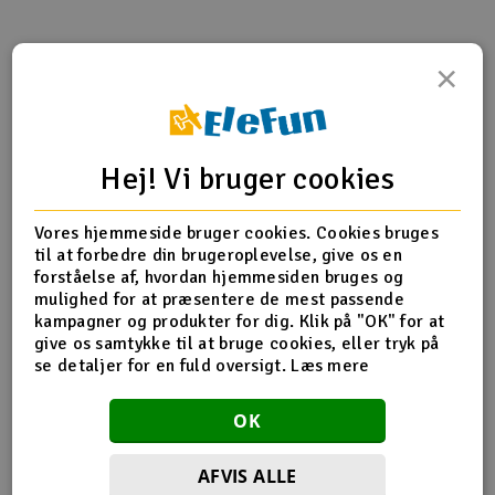
Radio udstyr
×
Produktinfo
Tip din ven
Anmeldelser
Raketter
Scooter & elkøretøj
Hej! Vi bruger cookies
Produkt information
Slot racing
Vores hjemmeside bruger cookies. Cookies bruges
77105 Racing Clutch Bell 15T
til at forbedre din brugeroplevelse, give os en
Smarthjem, leg og hobby
I
forståelse af, hvordan hjemmesiden bruges og
mulighed for at præsentere de mest passende
Solenergi
kampagner og produkter for dig. Klik på "OK" for at
Du
Flere detaljer
give os samtykke til at bruge cookies, eller tryk på
Vi
se detaljer for en fuld oversigt.
Læs mere
Værktøj, udstyr og tilbehør
Produktet er
Reservedele HPI
forbundet med
OK
Al
Gavekort
Del af PartFinder
HPI Savage X 4.6 - RTR
Di
HPI Savage X 4.6 V2 GT-6
AFVIS ALLE
HPI Savage XL 5.9 V2 2.4GHz